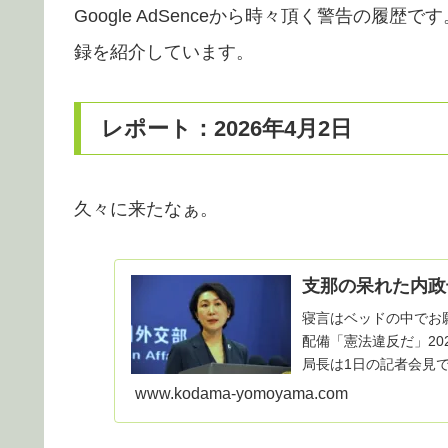
Google AdSenceから時々頂く警告の
録を紹介しています。
レポート：2026年4月2日
久々に来たなぁ。
支那の呆れた内政
寝言はベッドの中でお
配備「憲法違反だ」2026/
局長は1日の記者会見
www.kodama-yomoyama.com