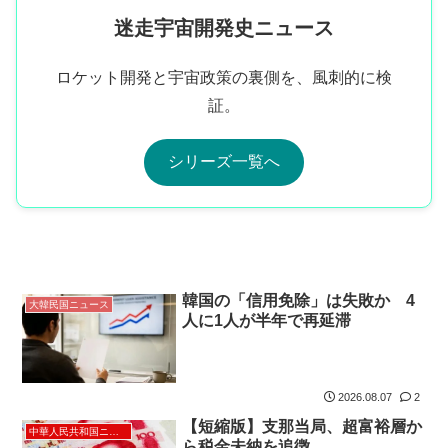
迷走宇宙開発史ニュース
ロケット開発と宇宙政策の裏側を、風刺的に検
証。
シリーズ一覧へ
韓国の「信用免除」は失敗か 4
大韓民国ニュース
人に1人が半年で再延滞
2026.08.07
2
【短縮版】支那当局、超富裕層か
中華人民共和国ニュース
ら税金未納を追徴