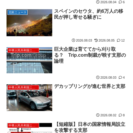
2026.08.04
6
スペインのセウタ、約6万人の移
北欧ニュース
民が押し寄せる騒ぎに
2026.08.03
2026.08.05
12
巨大企業は育ててから刈り取
中華人民共和国ニュース
る？ Trip.com制裁が映す支那の
論理
2026.08.03
4
デカップリングが進む世界と支那
中華人民共和国ニュース
2026.08.02
8
【短縮版】日本の国家情報局設立
中華人民共和国ニュース
を攻撃する支那