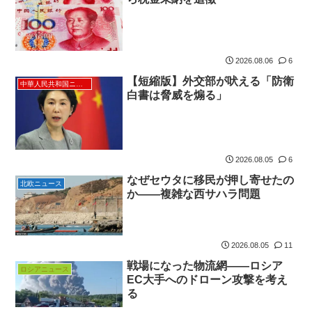
2026.08.06
6
【短縮版】外交部が吠える「防衛
中華人民共和国ニュース
白書は脅威を煽る」
2026.08.05
6
なぜセウタに移民が押し寄せたの
北欧ニュース
か――複雑な西サハラ問題
2026.08.05
11
戦場になった物流網――ロシア
ロシアニュース
EC大手へのドローン攻撃を考え
る