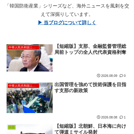
「韓国防衛産業」シリーズなど、海外ニュースを風刺を交
えて深掘りしています。
▶ 当ブログについて詳しく
【短縮版】支那、金融監督管理総
中華人民共和国ニュース
局前トップの全人代代表資格剥奪
2026.08.09
0
出国管理を強めて技術保護を目指
中華人民共和国ニュース
す支那の新政策
2026.08.08
1
【短縮版】北朝鮮、日本海に向け
特亜
て弾道ミサイル発射