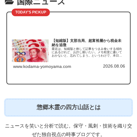
国際ニュース
TODAY'S PICKUP
【短縮版】支那当局、超富裕層から税金未
納を追徴
最近は、短縮版と称して記事をつまみ食いする傾向
にあるけれど、お許し願いたい。メモ程度に書いて
おかないと、忘れてしまう。というわけで、本日触
れるのは支那の「税金未納の追徴」の話である。こ
の記事を読んで真っ先に思い出したのがこちら。
2026.08.06
「豚は太らせ...
www.kodama-yomoyama.com
惣郷木霊の四方山話とは
ニュースを笑いと分析で読む。保守・風刺・技術を織り交
ぜた独自視点の時事ブログです。