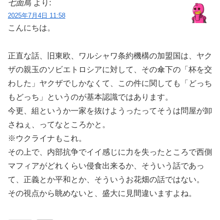
七面鳥
より:
2025年7月4日 11:58
こんにちは。
正直な話、旧東欧、ワルシャワ条約機構の加盟国は、ヤク
ザの親玉のソビエトロシアに対して、その傘下の「杯を交
わした」ヤクザでしかなくて、この件に関しても「どっち
もどっち」というのが基本認識ではあります。
今更、組というか一家を抜けようったってそうは問屋が卸
さねぇ、ってなところかと。
※ウクライナもこれ。
その上で、内部抗争でイイ感じに力を失ったところで西側
マフィアがどれくらい侵食出来るか、そういう話であっ
て、正義とか平和とか、そういうお花畑の話ではない。
その視点から眺めないと、盛大に見間違いますよね。