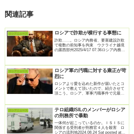
関連記事
ロシアで詐欺が横行する事態に
ロシアニュース
詐欺……。ロシア内務省、要塞建設詐欺
で複数の前知事を拘束 ウクライナ越境
の露西部州2025/4/17 07:36ロシア内務省
は16日、ウクライナとの国境の要塞建...
ロシア軍の汚職に対する粛正が苛
ロシアニュース
烈に
ロシアより愛を込めた新作が届いたとコ
メントで教えて頂いたので、紹介させて
頂こう。ロシア、軍事汚職事件で元最高
司令官を懲役17年で収監2025年7月8日午
前2時5...
テロ組織ISILのメンバーがロシア
ロシアニュース
の刑務所で暴動
一体何が起こっているのか。ＩＳＩＳに
関係する受刑者が刑務官４人を殺害 ロ
シアの流刑地2024.08.24 Sat posted at