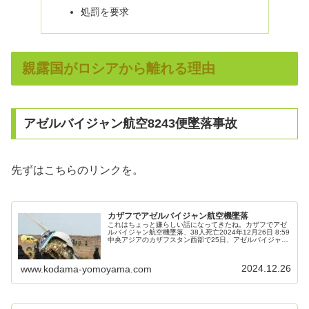
処罰を要求
親露国がロシアから離れる理由
アゼルバイジャン航空8243便墜落事故
先ずはこちらのリンクを。
カザフでアゼルバイジャン航空機墜落
これはちょっと嫌らしい話になってきたね。カザフでアゼ
ルバイジャン航空機墜落、38人死亡2024年12月26日 8:59
中央アジアのカザフスタン西部で25日、アゼルバイジャン
航空の旅客機が通常のルートを大きく外れた後に墜落し、
乗客乗員67人の...
2024.12.26
www.kodama-yomoyama.com