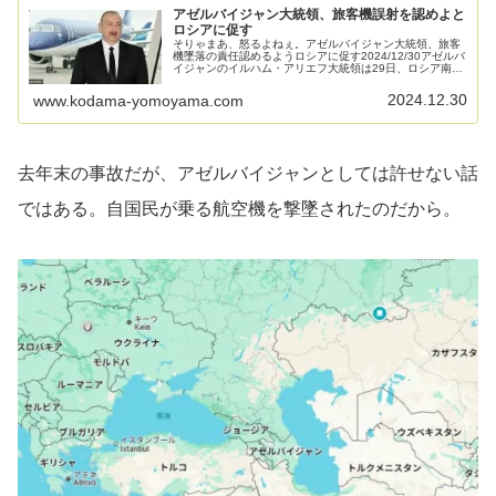
アゼルバイジャン大統領、旅客機誤射を認めよと
ロシアに促す
そりゃまあ、怒るよねぇ。アゼルバイジャン大統領、旅客
機墜落の責任認めるようロシアに促す2024/12/30アゼルバ
イジャンのイルハム・アリエフ大統領は29日、ロシア南部
へ向かっていたアゼルバイジャン航空の旅客機が墜落し38
人が死亡した25日...
2024.12.30
www.kodama-yomoyama.com
去年末の事故だが、アゼルバイジャンとしては許せない話
ではある。自国民が乗る航空機を撃墜されたのだから。