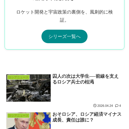
ロケット開発と宇宙政策の裏側を、風刺的に検
証。
シリーズ一覧へ
囚人の次は大学生──前線を支え
ロシアニュース
るロシア兵士の枯渇
2026.04.24
4
おそロシア、ロシア経済マイナス
ロシアニュース
成長、責任は誰に？