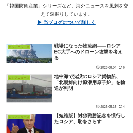
「韓国防衛産業」シリーズなど、海外ニュースを風刺を交
えて深掘りしています。
▶ 当ブログについて詳しく
戦場になった物流網――ロシア
ロシアニュース
EC大手へのドローン攻撃を考え
る
2026.08.04
6
地中海で沈没のロシア貨物船、
ロシアニュース
「北朝鮮向け原潜用原子炉」を輸
送が判明
2026.05.15
4
【短縮版】対独戦勝記念を慣行し
ロシアニュース
たロシア、恥をさらす