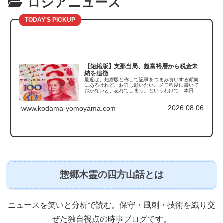
ロシアニュース
TODAY'S PICKUP
【短縮版】支那当局、超富裕層から税金未
納を追徴
最近は、短縮版と称して記事をつまみ食いする傾向
にあるけれど、お許し願いたい。メモ程度に書いて
おかないと、忘れてしまう。というわけで、本日触
れるのは支那の「税金未納の追徴」の話である。こ
の記事を読んで真っ先に思い出したのがこちら。
2026.08.06
「豚は太らせ...
www.kodama-yomoyama.com
惣郷木霊の四方山話とは
ニュースを笑いと分析で読む。保守・風刺・技術を織り交
ぜた独自視点の時事ブログです。