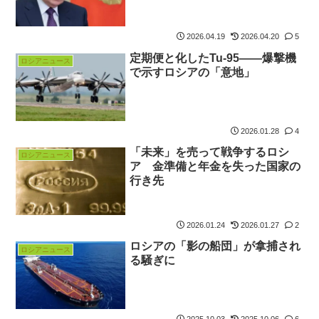
2026.04.19
2026.04.20
5
定期便と化したTu-95――爆撃機
ロシアニュース
で示すロシアの「意地」
2026.01.28
4
「未来」を売って戦争するロシ
ロシアニュース
ア 金準備と年金を失った国家の
行き先
2026.01.24
2026.01.27
2
ロシアの「影の船団」が拿捕され
ロシアニュース
る騒ぎに