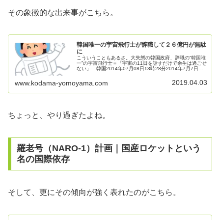
その象徴的な出来事がこちら。
韓国唯一の宇宙飛行士が辞職して２６億円が無駄
に
こういうこともあるさ。大失態の韓国政府、辞職の“韓国唯
一”の宇宙飛行士＝「宇宙の11日を話すだけで余生は過ごせ
ない」―韓国2014年07月08日13時28分2014年7月7日、
中国広播網は記事「“宇宙の11日”を話し続けるだけで余生
は過ごせ...
2019.04.03
www.kodama-yomoyama.com
ちょっと、やり過ぎたよね。
羅老号（NARO-1）計画｜国産ロケットという
名の国際依存
そして、更にその傾向が強く表れたのがこちら。