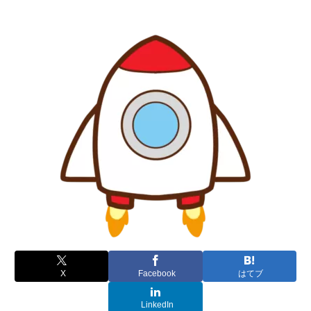
X
Facebook
はてブ
LinkedIn