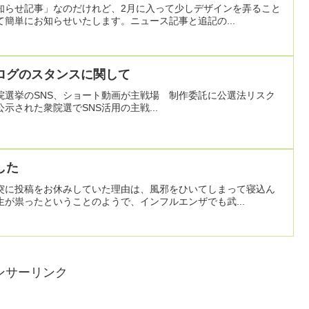
知らせ記事」なのだけれど、2月に入って少しデザインを弄ること
簡単にお知らせいたします。ニュース記事と追記の...
ログのスタンスに関して
院選挙のSNS、ショート動画が主戦場 制作委託に公選法リスク
7日公示された衆院選でSNS活用の主戦...
した
突に投稿をお休みしていた理由は、風邪をひいてしまって寝込ん
が祟ったということのようで、インフルエンザでも武...
ンサーリンク