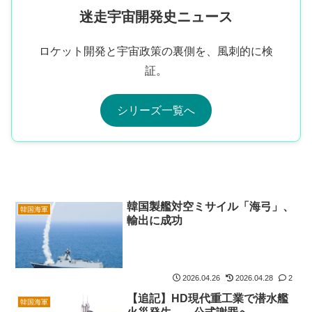
迷走宇宙開発史ニュース
ロケット開発と宇宙政策の裏側を、風刺的に検
証。
シリーズ一覧へ
韓国製艦対空ミサイル「海弓」、
韓国海軍
輸出に成功
2026.04.26
2026.04.28
2
【追記】HD現代重工業で潜水艦
韓国海軍