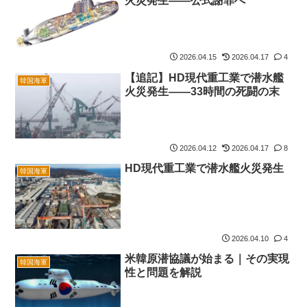
火災発生――公式謝罪へ
2026.04.15
2026.04.17
4
【追記】HD現代重工業で潜水艦
韓国海軍
火災発生――33時間の死闘の末
2026.04.12
2026.04.17
8
HD現代重工業で潜水艦火災発生
韓国海軍
2026.04.10
4
米韓原潜協議が始まる｜その実現
韓国海軍
性と問題を解説