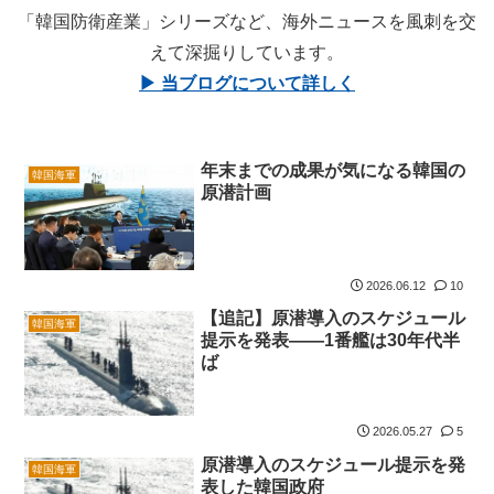
「韓国防衛産業」シリーズなど、海外ニュースを風刺を交
えて深掘りしています。
▶ 当ブログについて詳しく
年末までの成果が気になる韓国の
韓国海軍
原潜計画
2026.06.12
10
【追記】原潜導入のスケジュール
韓国海軍
提示を発表――1番艦は30年代半
ば
2026.05.27
5
原潜導入のスケジュール提示を発
韓国海軍
表した韓国政府