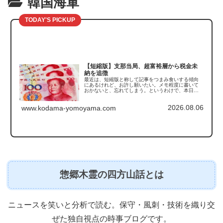
韓国海軍
TODAY'S PICKUP
【短縮版】支那当局、超富裕層から税金未
納を追徴
最近は、短縮版と称して記事をつまみ食いする傾向
にあるけれど、お許し願いたい。メモ程度に書いて
おかないと、忘れてしまう。というわけで、本日触
れるのは支那の「税金未納の追徴」の話である。こ
の記事を読んで真っ先に思い出したのがこちら。
2026.08.06
「豚は太らせ...
www.kodama-yomoyama.com
惣郷木霊の四方山話とは
ニュースを笑いと分析で読む。保守・風刺・技術を織り交
ぜた独自視点の時事ブログです。