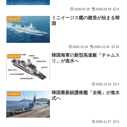
2026.02.18
2026.02.19
6
ミニイージス艦の建造が始まる韓
韓国海軍
国
2025.12.24
2025.12.25
10
韓国海軍の新型高速艇「チャムス
韓国海軍
リ」が進水へ
2025.12.10
4
韓国最新鋭護衛艦「全南」が進水
韓国海軍
式へ
2025.11.27
5