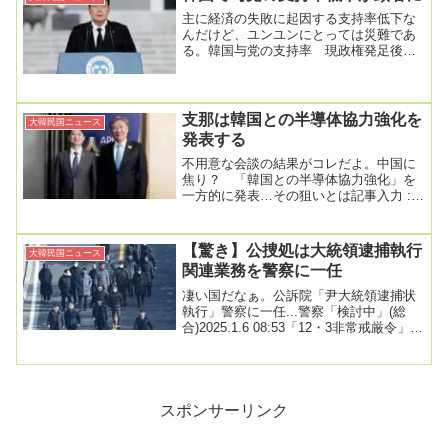
主に経済の失敗に起因する支持率低下な
んだけど、ユンユンにとっては災難であ
る。韓国与党の支持率 現政権発足後最
低の３２％（１０月１６日）2023.10.16
14...
支那は韓国との半導体協力強化を
大韓民国ニュース
発表する
不用意な会談の結果がコレだよ。中国に
焦り？ 「韓国との半導体協力強化」を
一方的に発表…その狙いとは記事入力 :
2023/05/29 09:51米国による強硬な...
【驚き】公捜処は大統領逮捕執行
大韓民国ニュース
関連業務を警察に一任
凄い国だなぁ。公訴院「尹大統領逮捕状
執行」警察に一任...警察「検討中」(総
合)2025.1.6 08:53「12・3非常戒厳令」に
よる内乱疑惑事件を捜査中の公...
スポンサーリンク