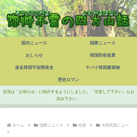
国内ニュース
国際ニュース
おしらせ
韓国防衛産業
迷走韓国宇宙開発史
ヤバイ韓国建築物
歴史ロマン
近況は「お知らせ」に紹介するようにしました。「注意して下さい」もお
読み下さい。
ホーム
国際ニュース
特亜
大韓民国ニュー
ス