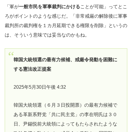
「軍が
一般市民を軍事裁判にかける
ことが可能」ってとこ
ろがポイントのような感じだ。「非常戒厳の解除後に軍事
裁判所の裁判権を１カ月延期できる権限を削除」というの
は、そういう意味では妥当なのかもね。
韓国大統領選の最有力候補、戒厳令発動を困難に
する憲法改正提案
2025年5月30日午後 4:32
韓国大統領選（６月３日投開票）の最有力候補で
ある革新系野党「共に民主党」の李在明氏は３０
日、尹錫悦前大統領によってもたらされたような