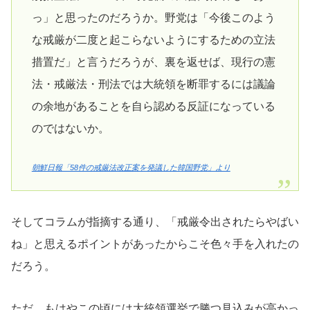
っ」と思ったのだろうか。野党は「今後このよう
な戒厳が二度と起こらないようにするための立法
措置だ」と言うだろうが、裏を返せば、現行の憲
法・戒厳法・刑法では大統領を断罪するには議論
の余地があることを自ら認める反証になっている
のではないか。
朝鮮日報「58件の戒厳法改正案を発議した韓国野党」より
そしてコラムが指摘する通り、「戒厳令出されたらやばい
ね」と思えるポイントがあったからこそ色々手を入れたの
だろう。
ただ、もはやこの頃には大統領選挙で勝つ見込みが高かっ