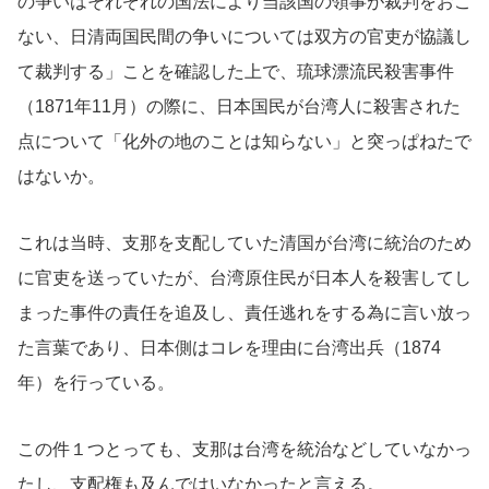
の争いはそれぞれの国法により当該国の領事が裁判をおこ
ない、日清両国民間の争いについては双方の官吏が協議し
て裁判する」ことを確認した上で、琉球漂流民殺害事件
（1871年11月）の際に、日本国民が台湾人に殺害された
点について「化外の地のことは知らない」と突っぱねたで
はないか。
これは当時、支那を支配していた清国が台湾に統治のため
に官吏を送っていたが、台湾原住民が日本人を殺害してし
まった事件の責任を追及し、責任逃れをする為に言い放っ
た言葉であり、日本側はコレを理由に台湾出兵（1874
年）を行っている。
この件１つとっても、支那は台湾を統治などしていなかっ
たし、支配権も及んではいなかったと言える。