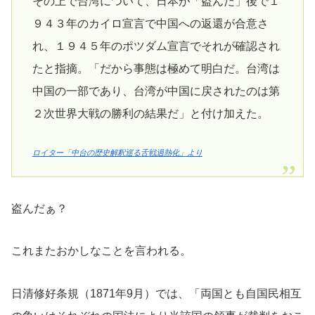
その上で台湾について、日本が「盗んだ」後で１
９４３年のカイロ宣言で中国への返還が合意さ
れ、１９４５年のポツダム宣言でそれが確認され
たと指摘。「だから事態は極めて明白だ。台湾は
中国の一部であり、台湾が中国に戻されたのは第
２次世界大戦の勝利の結果だ」と付け加えた。
ロイター「中台の歴史解釈巡る舌戦過熱化」より
盗んだぁ？
これまたおかしなことを言われる。
日清修好条規（1871年9月）では、「両国とも自国民相互