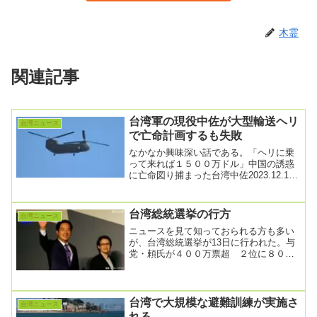
木霊
関連記事
台湾軍の現役中佐が大型輸送ヘリ
台湾ニュース
で亡命計画するも失敗
なかなか興味深い話である。「ヘリに乗
って来れば１５００万ドル」中国の誘惑
に亡命図り捕まった台湾中佐2023.12.12
17:57台湾軍の現役中佐が大型輸送ヘリ...
台湾総統選挙の行方
台湾ニュース
ニュースを見て知っておられる方も多い
が、台湾総統選挙が13日に行われた。与
党・頼氏が４００万票超 ２位に８０万
票差―台湾総統選、開票作業続く2024年
01月13...
台湾で大規模な避難訓練が実施さ
台湾ニュース
れる