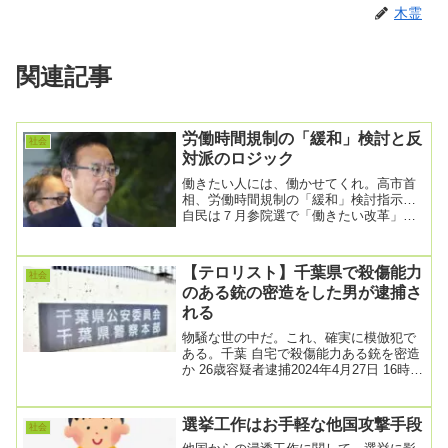
木霊
関連記事
労働時間規制の「緩和」検討と反
社会
対派のロジック
働きたい人には、働かせてくれ。高市首
相、労働時間規制の「緩和」検討指示…
自民は７月参院選で「働きたい改革」推
進を公約2025/10/22 20:32高市首相は上...
【テロリスト】千葉県で殺傷能力
社会
のある銃の密造をした男が逮捕さ
れる
物騒な世の中だ。これ、確実に模倣犯で
ある。千葉 自宅で殺傷能力ある銃を密造
か 26歳容疑者逮捕2024年4月27日 16時11
分殺傷能力のある手製の銃を自宅で密...
選挙工作はお手軽な他国攻撃手段
社会