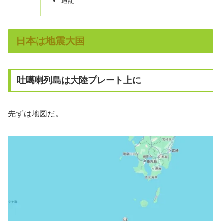
追記
日本は地震大国
吐噶喇列島は大陸プレート上に
先ずは地図だ。