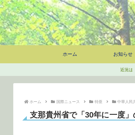
ホーム
お知らせ
近況は
ホーム
国際ニュース
特亜
中華人民
支那貴州省で「30年に一度」