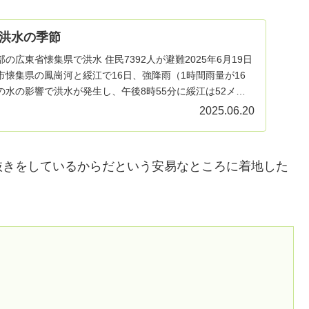
洪水の季節
の広東省懐集県で洪水 住民7392人が避難2025年6月19日
懐集県の鳳崗河と綏江で16日、強降雨（1時間雨量が16
水の影響で洪水が発生し、午後8時55分に綏江は52メー
2025.06.20
抜きをしているからだという安易なところに着地した