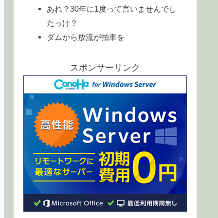
あれ？30年に1度って言いませんでし
たっけ？
ダムから放流が拍車を
スポンサーリンク