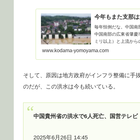
今年もまた支那は
毎年恒例だな。中国南部
中国南部の広東省肇慶市
ミリ以上）と上流からの
トル...
www.kodama-yomoyama.com
そして、原因は地方政府がインフラ整備に手
のだが、この洪水は今も続いている。
中国貴州省の洪水で6人死亡、国営テレビ
2025年6月26日 14:45