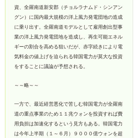
資、全羅南道新安郡（チョルラナムド・シンアン
グン）に国内最大規模の洋上風力発電団地の造成
に乗り出す。全羅南道モデルとして雇用創出型事
業の洋上風力発電団地を造成し、再生可能エネル
ギーの割合を高める狙いだが、赤字続きにより電
気料金の値上げを迫られる韓国電力が莫大な投資
をすることに議論が予想される。
～～略～～
一方で、最近経営悪化で苦しむ韓国電力が全羅南
道の重点事業のため１１兆ウォンを投資すれば費
用負担は加速化するという見方もある。韓国電力
は今年上半期（１～６月）９０００億ウォンを超