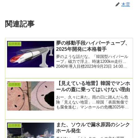
木霊
関連記事
夢の移動手段ハイパーチューブ、
公共事業
2025年開発に本格着手
夢のような話だな。「韓国型ハイパール
ープ」磁力で浮上、時速1200km走行…
2040年導入目標2023年9月23日 14:00韓
国政府が「夢の移動手段」と呼ばれ...
【見えている地雷】韓国でマンホ
公共事業
ールの蓋に乗ってはいけない理由
おー、久々に来た。雨の日に踏んだら危
険「見えない地雷」…韓国「表面無傷で
も腐食進む」マンホールの危機2025年10
月18日 6:00都市部の道路に存在し、腐食
や...
また、ソウルで漏水原因のシンク
公共事業
ホール発生