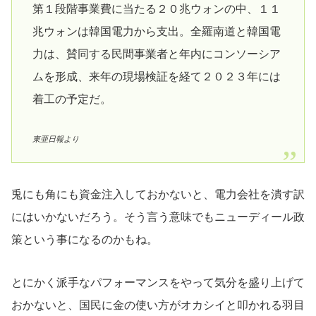
第１段階事業費に当たる２０兆ウォンの中、１１
兆ウォンは韓国電力から支出。全羅南道と韓国電
力は、賛同する民間事業者と年内にコンソーシア
ムを形成、来年の現場検証を経て２０２３年には
着工の予定だ。
東亜日報より
兎にも角にも資金注入しておかないと、電力会社を潰す訳
にはいかないだろう。そう言う意味でもニューディール政
策という事になるのかもね。
とにかく派手なパフォーマンスをやって気分を盛り上げて
おかないと、国民に金の使い方がオカシイと叩かれる羽目