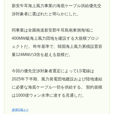
新安牛耳海上風力事業の海底ケーブル供給優先交
渉対象者に選ばれたと明らかにした。
同事業は全羅南道新安郡牛耳島南東側海域に
400MW級海上風力団地を建設する大規模プロジ
ェクトだ。 昨年基準で、韓国海上風力累積設置容
量124MWの3倍を超える規模だ。
今回の優先交渉対象者選定によってLS電線は
2025年下半期、風力発電団地建設および陸地連結
に必要な海底ケーブル一切を供給する。 契約規模
は1000億ウォン水準に達する見通しだ。
亜洲日報より