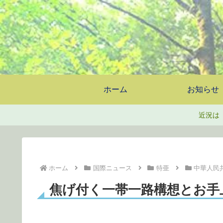
ホーム
お知らせ
近況は
ホーム
国際ニュース
特亜
中華人民
焦げ付く一帯一路構想とお手