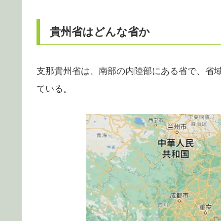
貴州省はどんな省か
支那貴州省は、南部の内陸部にある省で、省域は
ている。