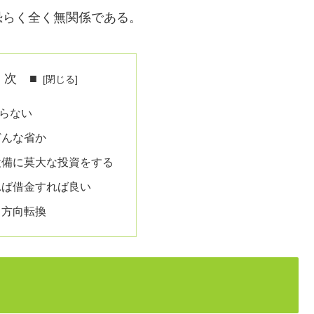
恐らく全く無関係である。
 次 ■
らない
どんな省か
設備に莫大な投資をする
れば借金すれば良い
と方向転換