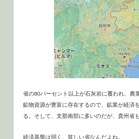
省の80パーセント以上が石灰岩に覆われ、農
鉱物資源が豊富に存在するので、鉱業が経済
る。そして、支那南部に多いのだが、貴州省
経済基盤は弱く、貧しい省なんだよね。