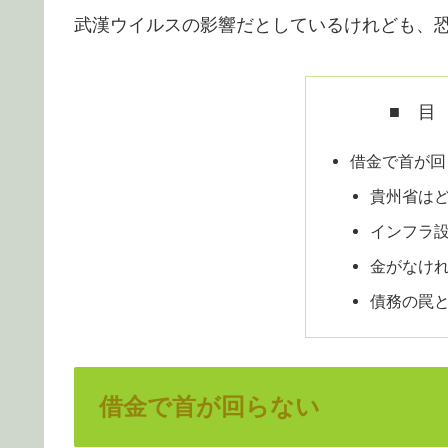
武漢ウイルスの影響だとしているけれども、
■ 目
借金で首が回
貴州省は
インフラ
金がなけ
債務の罠
借金で首が回らない