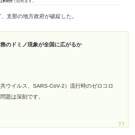
は
約8分
で読めます。
ど、支那の地方政府が破綻した。
債務のドミノ現象が全国に広がるか
ウイルス、SARS-CoV-2）流行時のゼロコロ
務問題は深刻です。