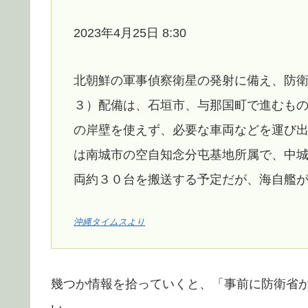
2023年4月25日 8:30
北朝鮮の軍事偵察衛星の発射に備え、防
３）配備は、石垣市、与那国町で進むも
の岸壁を使えず、必要な車両などを運び
は南城市の空自知念分屯基地所属で、中
両約３０台を搬送する予定だが、海自艦
沖縄タイムスより
幾つか情報を拾っていくと、「事前に防衛省