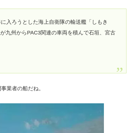
港に入ろうとした海上自衛隊の輸送艦「しもき
が九州からPAC3関連の車両を積んで石垣、宮古
間事業者の船だね。