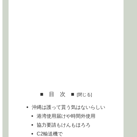
■ 目 次 ■
沖縄は護って貰う気はないらしい
港湾使用届けや時間外使用
協力要請もけんもほろろ
C2輸送機で