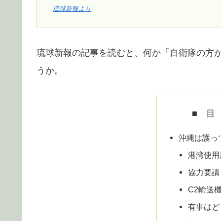
琉球新報より
琉球新報の記事を読むと、何か「自衛隊の方
うか。
■ 目
沖縄は護っ
港湾使用
協力要請
C2輸送
有事はど