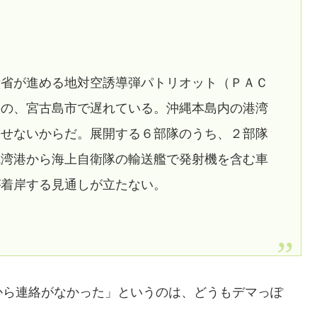
衛省が進める地対空誘導弾パトリオット（ＰＡＣ
のの、宮古島市で遅れている。沖縄本島内の港湾
出せないからだ。展開する６部隊のうち、２部隊
城湾港から海上自衛隊の輸送艦で発射機を含む車
が着岸する見通しが立たない。
から連絡がなかった」というのは、どうもデマっぽ