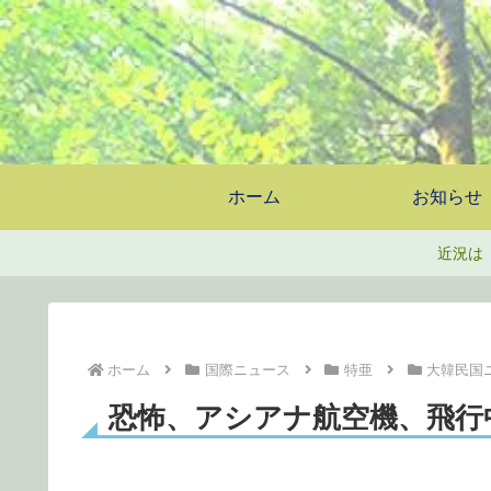
ホーム
お知らせ
近況は
ホーム
国際ニュース
特亜
大韓民国
恐怖、アシアナ航空機、飛行