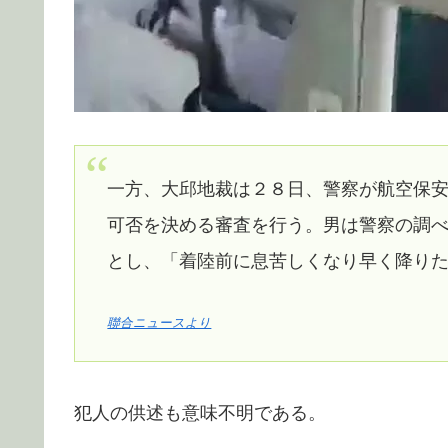
一方、大邱地裁は２８日、警察が航空保
可否を決める審査を行う。男は警察の調
とし、「着陸前に息苦しくなり早く降り
聯合ニュースより
犯人の供述も意味不明である。