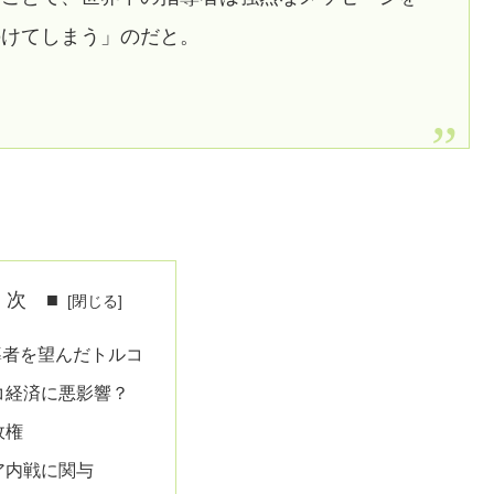
のけてしまう」のだと。
 次 ■
導者を望んだトルコ
コ経済に悪影響？
政権
ア内戦に関与