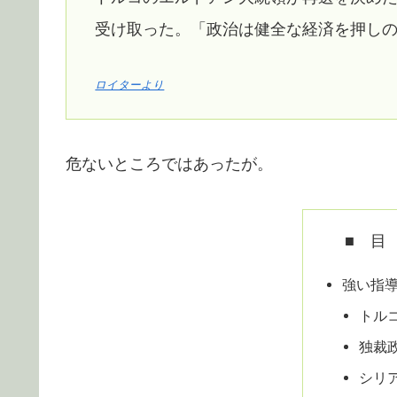
受け取った。「政治は健全な経済を押し
ロイターより
危ないところではあったが。
■ 目
強い指
トル
独裁
シリ