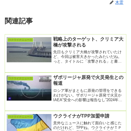
木霊
関連記事
戦略上のターゲット、クリミア大
ウクライナニュース
橋が攻撃される
先日もクリミア大橋が攻撃されていたけ
ど、今回は被害大きかったみたいだね。
っと、タイトルに「攻撃される」と書い
たけれども、現時点で分かっていること
は「爆発音」がし...
ザポリージャ原発で火災発生との
ウクライナニュース
報道
ロシア軍がまともに原発の管理をできる
わけがない。ザポリージャ原発で火災か
IAEA“安全への影響は報告なし”2024年8
月12日 8時13分ウクライナのゼレンス...
ウクライナがTPP加盟申請
ウクライナニュース
意外なニュースに触れて面白いと感じた
のだけれど、TPPね。ウクライナがＴＰ