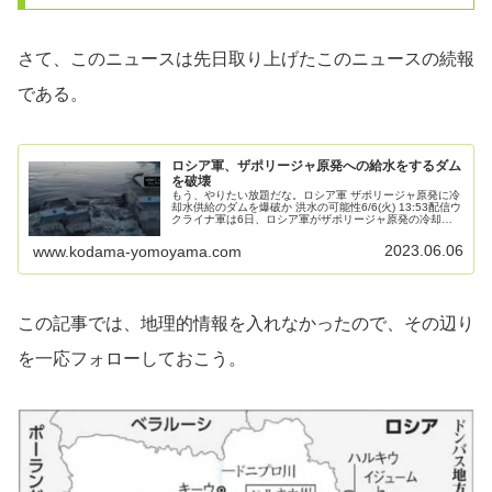
さて、このニュースは先日取り上げたこのニュースの続報
である。
ロシア軍、ザポリージャ原発への給水をするダム
を破壊
もう、やりたい放題だな。ロシア軍 ザポリージャ原発に冷
却水供給のダムを爆破か 洪水の可能性6/6(火) 13:53配信ウ
クライナ軍は6日、ロシア軍がザポリージャ原発の冷却水
を供給している川の下流にあるダムを破壊したと発表しま
した。冷却水の取...
2023.06.06
www.kodama-yomoyama.com
この記事では、地理的情報を入れなかったので、その辺り
を一応フォローしておこう。