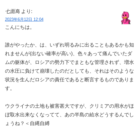
七面鳥
より:
2023年6月12日 12:04
こんにちは。
誰がやったか、は、いずれ明るみに出ることもあるかも知
れませんが(出ない確率が高い)、色々あって痛んでいたダ
ムの躯体が、ロシアの勢力下でまともな管理されず、増水
の水圧に負けて崩壊したのだとしても、それはそのような
状況を生んだロシアの責任であると断言するものでありま
す。
ウクライナの土地も被害甚大ですが、クリミアの用水がほ
ぼ取水出来なくなってて、あの半島の給水どうするんでし
ょうね？＜自縄自縛