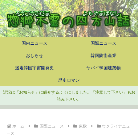
国内ニュース
国際ニュース
おしらせ
韓国防衛産業
迷走韓国宇宙開発史
ヤバイ韓国建築物
歴史ロマン
近況は「お知らせ」に紹介するようにしました。「注意して下さい」もお
読み下さい。
ホーム
国際ニュース
東欧
ウクライナニュ
ース