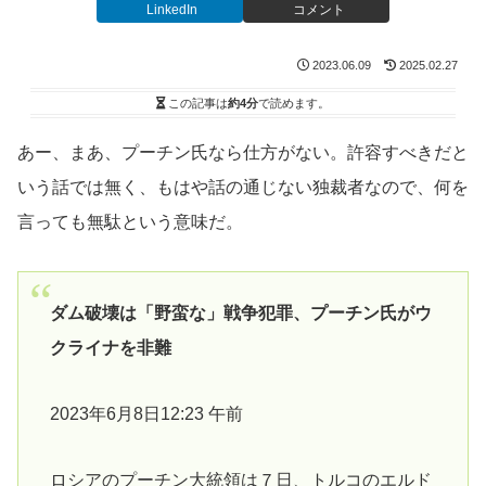
LinkedIn
コメント
2023.06.09
2025.02.27
この記事は
約4分
で読めます。
あー、まあ、プーチン氏なら仕方がない。許容すべきだと
いう話では無く、もはや話の通じない独裁者なので、何を
言っても無駄という意味だ。
ダム破壊は「野蛮な」戦争犯罪、プーチン氏がウ
クライナを非難
2023年6月8日12:23 午前
ロシアのプーチン大統領は７日、トルコのエルド