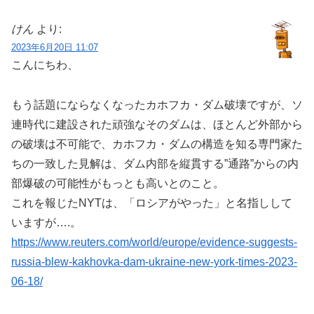
けん
より:
2023年6月20日 11:07
こんにちわ、
もう話題にならなくなったカホフカ・ダム破壊ですが、ソ
連時代に建設された頑強なそのダムは、ほとんど外部から
の破壊は不可能で、カホフカ・ダムの構造を知る専門家た
ちの一致した見解は、ダム内部を縦貫する”通路”からの内
部爆破の可能性がもっとも高いとのこと。
これを報じたNYTは、「ロシアがやった」と名指しして
いますが….。
https://www.reuters.com/world/europe/evidence-suggests-
russia-blew-kakhovka-dam-ukraine-new-york-times-2023-
06-18/