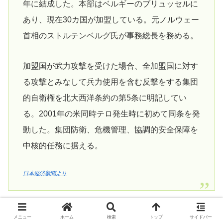
年に結成した。本部はベルギーのブリュッセルに
あり、現在30カ国が加盟している。元ノルウェー
首相のストルテンベルグ氏が事務総長を務める。
加盟国が武力攻撃を受けた場合、全加盟国に対す
る攻撃とみなして兵力使用を含む反撃をする集団
的自衛権を北大西洋条約の第5条に明記してい
る。2001年の米同時テロ発生時に初めて同条を発
動した。集団防衛、危機管理、協調的安全保障を
中核的任務に据える。
日本経済新聞より
むしろ、集団安全保障こそがNATOの中核的任務である。
メニュー
ホーム
検索
トップ
サイドバー