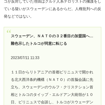
コが反対していた理由はクルド人系テロリストの擁護をし
ている疑いがスウェーデンにあるからだ。人権批判への反
発などではない。
スウェーデン、ＮＡＴＯの３２番目の加盟国へ…
難色示したトルコが同意に転じる
2023/07/11 11:33
１１日からリトアニアの首都ビリニュスで開かれ
る北大西洋条約機構（ＮＡＴＯ）の首脳会議に先
立ち、スウェーデンのウルフ・クリステション首
相とトルコのタイップ・エルドアン大統領が１０
日、ビリニュスで会談し、トルコがスウェーデン