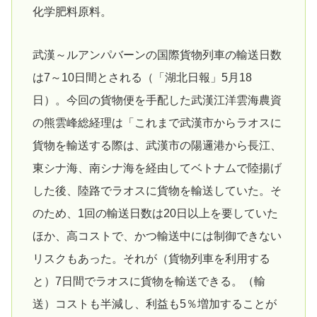
化学肥料原料。
武漢～ルアンパバーンの国際貨物列車の輸送日数
は7～10日間とされる（「湖北日報」5月18
日）。今回の貨物便を手配した武漢江洋雲海農資
の熊雲峰総経理は「これまで武漢市からラオスに
貨物を輸送する際は、武漢市の陽邏港から長江、
東シナ海、南シナ海を経由してベトナムで陸揚げ
した後、陸路でラオスに貨物を輸送していた。そ
のため、1回の輸送日数は20日以上を要していた
ほか、高コストで、かつ輸送中には制御できない
リスクもあった。それが（貨物列車を利用する
と）7日間でラオスに貨物を輸送できる。（輸
送）コストも半減し、利益も5％増加することが