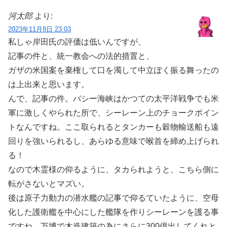
河太郎
より:
2023年11月8日 23:03
私しゃ岸田氏の評価は低いんですが、
記事の件と、統一教会への法的措置と、
ガザの米国案を棄権して口を濁して中立ぽく振る舞ったの
は上出来と思います。
んで、記事の件。バシー海峡はかつての太平洋戦争でも米
軍に激しくやられた所で、シーレーン上のチョークポイン
トなんですね。ここ取られるとタンカーも穀物輸送船も遠
回りを強いられるし、あらゆる意味で喉首を締め上げられ
る！
なので木霊様の仰るように、タカられようと、こちら側に
転がさないとマズい。
後は原子力動力の潜水艦の記事で仰るていたように、空母
化した護衛艦を中心にした艦隊を作りシーレーンを護る事
ですね。万博で木造建築の為にさらに300億出してくれと