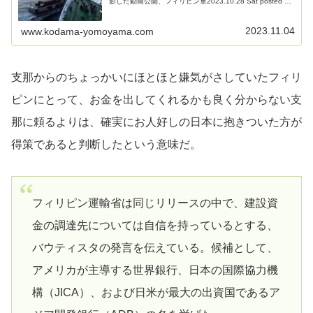
影した動画公開、フィリピン軍2023.10.28 Sat posted at
17:50 JSTフィリピン軍は、主権論争が長引く南シナ海...
2023.11.04
www.kodama-yomoyama.com
支那からのちょっかいにほとほと嫌気がさしていたフィリ
ピンにとって、お金を出してくれるかも良く分からない支
那に頼るよりは、確実にお人好しの日本に抱きついた方が
得策であると判断したという意味だ。
フィリピン運輸省は同じリリースの中で、建設資
金の調達先については自信を持っているとする、
バウティスタの発言を伝えている。候補として、
アメリカが主導する世界銀行、日本の国際協力機
構（JICA）、および日米が最大の出資国であるア