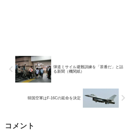
弾道ミサイル避難訓練を「茶番だ」と詰
る新聞（機関紙）
韓国空軍はF-16Cの延命を決定
コメント