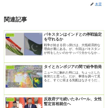
木霊
関連記事
パキスタンはインドとの停戦協定
アジア
を守れるか
戦争が始まる切っ掛けは、大抵経済的な
理由が裏にある。が、今回はパキスタン
が何をしたいのかサッパリ分からなかっ
たので、取り敢えずは経済状況を調べて
みることにした。...
タイとカンボジアの間で紛争勃発
アジア
ニュースに触れた時には、ちょっとした
衝突だと思った。だが、事情を調べて見
ると、すぐに収まる気配はなさそうだ。
カンボジア首相“タイ側が停戦案応じず”主
張 住民の被...
反政府デモ続いたネパール、女性
アジア
暫定首相就任へ