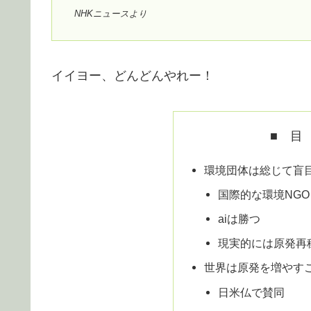
NHKニュースより
イイヨー、どんどんやれー！
■ 目
環境団体は総じて盲
国際的な環境NG
aiは勝つ
現実的には原発再
世界は原発を増やす
日米仏で賛同