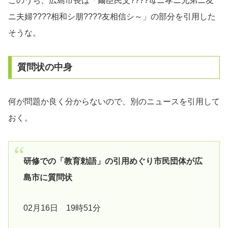
このうち、広島市長は「爾臣民父????母ニ孝ニ兄弟ニ友
ニ夫婦????相和シ朋????友相信シ～」の部分を引用した
そうな。
質問状の中身
何が問題か良く分からないので、別のニュースを引用して
おく。
研修での「教育勅語」の引用めぐり市民団体が広
島市に質問状
02月16日 19時51分