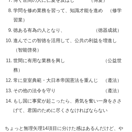
博く世間の人に仁愛を及ぼし （博愛）
学問を修め業務を習って、知識才能を進め （修学
習業）
徳ある有為の人となり、 （徳器成就）
進んでこの智徳を活用して、公共の利益を増進し
（智能啓発）
世間に有用な業務を興し （公益世
務）
常に皇室典範・大日本帝国憲法を重んじ （遵法）
その他の法令を守り （遵法）
もし国に事変が起こったら、勇気を奮い一身をささ
げて、君国のために尽くさなければならない
ちょっと無理矢理14項目に分けた感はあるんだけど、や