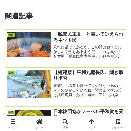
関連記事
「脱糞民主党」と書いて訴えられ
報道
るネット民
呆れた話ではあるが、この話は色々とお
かしい部分もあるようだ。これは臭い！
名古屋「脱糞民主党事件」が刑事告訴に
発展した「新たな展開」2023年5月24日
11:2...
【短縮版】平和丸船長氏、聞き取
報道
り拒否
報道に「名前を言ってはいけないあの
人」の話が出ているね。諸喜田タケル氏
は共産党員であり、当時、平和丸の操船
をしていたと疑われている人物である。
今のところ、主要メ...
日本被団協がノーベル平和賞を受
報道
賞
こんなの嬉しくないノーベル賞受賞もな
メニュー
ホーム
検索
トップ
サイドバー
い。日本被団協にノーベル平和賞、核廃