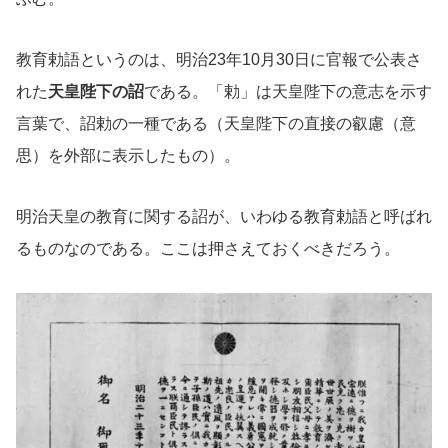
教育勅語というのは、明治23年10月30日に官報で公表さ
れた
天皇陛下の詔
である。「勅」は天皇陛下の意志を示す
言葉で、詔勅の一種である（天皇陛下の直接の叡慮（意
思）を外部に表示したもの）。
明治天皇の教育に関する詔が、いわゆる教育勅語と呼ばれ
るものなのである。ここは押さえておくべきだろう。