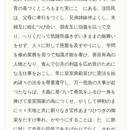
育の基づくところもまた実にこゝにある。汝臣民
は、父母に孝行をつくし、兄弟姉妹仲よくし、夫
婦互に睦むつび合い、朋友互に信義を以って交
り、へりくだって気随気儘きずいきままの振舞い
をせず、人々に対して慈愛を及すやうにし、学問
を修め業務を習つて知識才能を養ひ、善良有為の
人物となり、進んで公共の利益を広め世のために
なる仕事をおこし、常に皇室典範並びに憲法を始
め諸々の法令を尊重遵守し、万一危急の大事が起
つたならば、大義に基づいて勇気をふるひ一身を
捧げて皇室国家の為につくせ。かくして神勅のま
に々々天地と共に窮りなき宝祚あまつひつぎの御
栄をたすけ奉れ。かやうにすることは、たゝに朕
に対して忠良な臣民であるばかりでなく、それが