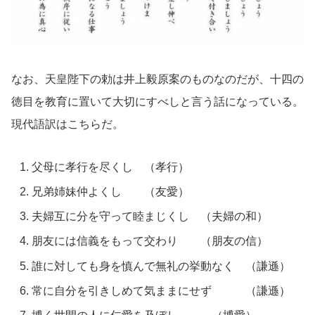
なお、天皇陛下の勅は井上毅原案のものなのだが、十四の
徳目を教育に置いて大切にすべしと言う話になっている。
現代語訳はこちらだ。
父母に孝行を尽くし （孝行）
兄弟姉妹仲よくし （友愛）
夫婦互に分を守って睦まじくし （夫婦の和）
朋友には信義をもって交わり （朋友の信）
誰に対しても身を慎んで無礼の挙動なく （謙遜）
常に自分を引きしめて気ままにせず （謙遜）