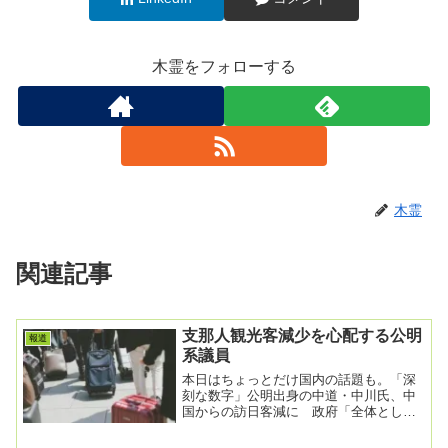
木霊をフォローする
木霊
関連記事
支那人観光客減少を心配する公明
報道
系議員
本日はちょっとだけ国内の話題も。「深
刻な数字」公明出身の中道・中川氏、中
国からの訪日客減に 政府「全体として
好調」2026/3/6 14:046日の衆院予算委
員...