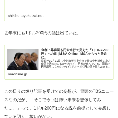
shikiho.toyokeizai.net
去年末にも1ドル200円の話は出ていた。
金利上昇容認も円安進行で見えた「1ドル＝200
円」への道 | M＆A Online - M&Aをもっと身近
に。
日銀が10月31日に金融政策決定会合で長短金利操作の上方
修正を決めたにもかかわらず、円安が進んでいる。日限の
円高誘導にもかかわらず1ドル＝150円の壁を超えたままの
状態になったことで状況によっては「想定外」の円安に陥
る可能性も出てきた。
maonline.jp
この辺りの煽り記事を受けての妄想が、冒頭のTBSニュー
スなのだが、「そこで今回は怖い未来を想像してみ
た…。」って、1ドル200円になる説を前提として妄想し
ている辺り、救いがない。