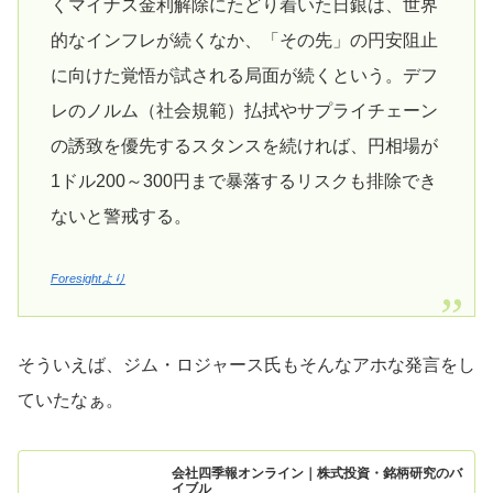
くマイナス金利解除にたどり着いた日銀は、世界
的なインフレが続くなか、「その先」の円安阻止
に向けた覚悟が試される局面が続くという。デフ
レのノルム（社会規範）払拭やサプライチェーン
の誘致を優先するスタンスを続ければ、円相場が
1ドル200～300円まで暴落するリスクも排除でき
ないと警戒する。
Foresightより
そういえば、ジム・ロジャース氏もそんなアホな発言をし
ていたなぁ。
会社四季報オンライン｜株式投資・銘柄研究のバ
イブル