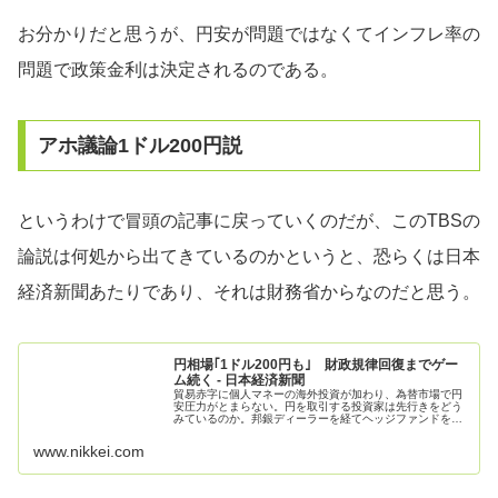
お分かりだと思うが、円安が問題ではなくてインフレ率の
問題で政策金利は決定されるのである。
アホ議論1ドル200円説
というわけで冒頭の記事に戻っていくのだが、このTBSの
論説は何処から出てきているのかというと、恐らくは日本
経済新聞あたりであり、それは財務省からなのだと思う。
円相場｢1ドル200円も｣ 財政規律回復までゲー
ム続く - 日本経済新聞
貿易赤字に個人マネーの海外投資が加わり、為替市場で円
安圧力がとまらない。円を取引する投資家は先行きをどう
みているのか。邦銀ディーラーを経てヘッジファンドを立
ち上げ、為替や国債市場を長期に見てきた英ヘッジファン
ド、キャプラ・インベストメント・...
www.nikkei.com