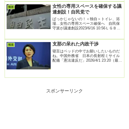
女性の専用スペースを確保する議
報道
連創設！自民党で
ばっかじゃないの！＜独自＞トイレ、浴
場…女性の専用スペース確保へ 自民保
守派が議連創設2023/6/16 10:56ＬＧＢＴ
など性的少数者への理解増進法案を巡
り...
支那の呆れた内政干渉
報道
寝言はベッドの中でお願いしたいものだ
ね。中国外務省 日本の長射程ミサイル
配備「憲法違反だ」2026/4/1 23:20（最終
更新 4/1 23:36）中国外務省...
スポンサーリンク