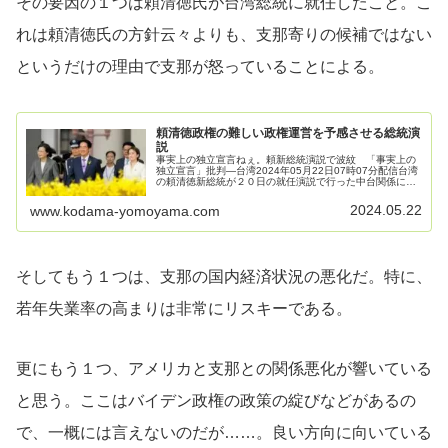
その要因の１つは頼清徳氏が台湾総統に就任したこと。こ
れは頼清徳氏の方針云々よりも、支那寄りの候補ではない
というだけの理由で支那が怒っていることによる。
頼清徳政権の難しい政権運営を予感させる総統演
説
事実上の独立宣言ねぇ。頼新総統演説で波紋 「事実上の
独立宣言」批判―台湾2024年05月22日07時07分配信台湾
の頼清徳新総統が２０日の就任演説で行った中台関係に関
する発言が波紋を呼んでいる。頼氏は、蔡英文前総統と同
様に「現状を維持する」...
2024.05.22
www.kodama-yomoyama.com
そしてもう１つは、支那の国内経済状況の悪化だ。特に、
若年失業率の高まりは非常にリスキーである。
更にもう１つ、アメリカと支那との関係悪化が響いている
と思う。ここはバイデン政権の政策の綻びなどがあるの
で、一概には言えないのだが……。良い方向に向いている