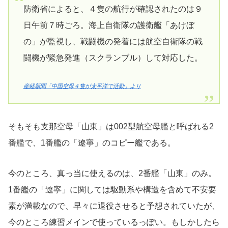
防衛省によると、４隻の航行が確認されたのは９
日午前７時ごろ。海上自衛隊の護衛艦「あけぼ
の」が監視し、戦闘機の発着には航空自衛隊の戦
闘機が緊急発進（スクランブル）して対応した。
産経新聞「中国空母４隻が太平洋で活動」より
そもそも支那空母「山東」は002型航空母艦と呼ばれる2
番艦で、1番艦の「遼寧」のコピー艦である。
今のところ、真っ当に使えるのは、2番艦「山東」のみ。
1番艦の「遼寧」に関しては駆動系や構造を含めて不安要
素が満載なので、早々に退役させると予想されていたが、
今のところ練習メインで使っているっぽい。もしかしたら