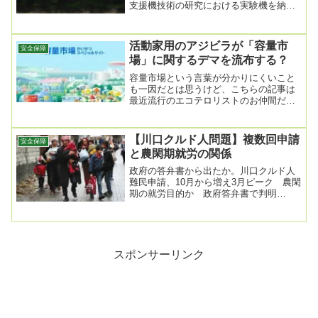
支援機技術の研究における実験機を納入
2025年7月9日SUBARUは、2025年7月...
活動家用のアジビラが「容量市
安全保障
場」に関するデマを流布する？
容量市場という言葉が分かりにくいこと
も一因だとは思うけど、こちらの記事は
最近流行のエコテロリストのお仲間だろ
うか？地域新電力の半数「価格転嫁」
将来の電力不足防...
【川口クルド人問題】複数回申請
安全保障
と農閑期就労の関係
政府の答弁書から出たか。川口クルド人
難民申請、10月から増え3月ピーク 農閑
期の就労目的か 政府答弁書で判明
2025/4/2 11:56埼玉県川口市に集住する
ト...
スポンサーリンク