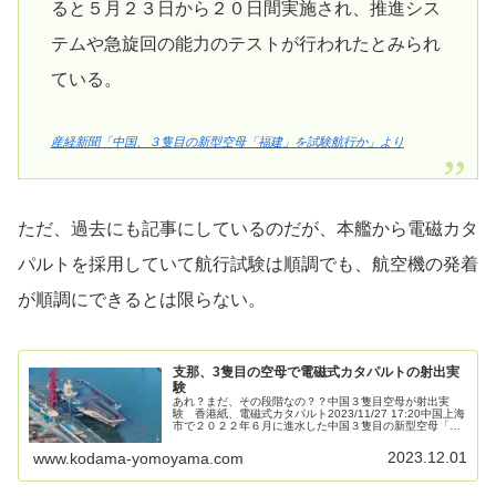
ると５月２３日から２０日間実施され、推進シス
テムや急旋回の能力のテストが行われたとみられ
ている。
産経新聞「中国、３隻目の新型空母「福建」を試験航行か」より
ただ、過去にも記事にしているのだが、本艦から電磁カタ
パルトを採用していて航行試験は順調でも、航空機の発着
が順調にできるとは限らない。
支那、3隻目の空母で電磁式カタパルトの射出実
験
あれ？まだ、その段階なの？？中国３隻目空母が射出実
験 香港紙、電磁式カタパルト2023/11/27 17:20中国上海
市で２０２２年６月に進水した中国３隻目の新型空母「福
建」が上海の埠頭で、艦載機発進用の電磁式カタパルト
（射出機）の射出実験...
2023.12.01
www.kodama-yomoyama.com