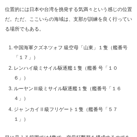
位置的には日本や台湾を挑発する気満々という感じの位置
だ。ただ、ここいらの海域は、支那が訓練を良く行ってい
る場所でもある。
中国海軍クズネツォフ 級空母「山東」１隻（艦番号
「１７」）
レンハイ級ミサイル駆逐艦１隻（艦番 号「１０
６」）
ルーヤンⅢ級ミサイル駆逐艦１隻（艦番号「１６
４」）
ジャ ンカイⅡ級フリゲート１隻（艦番号「５７
１」）