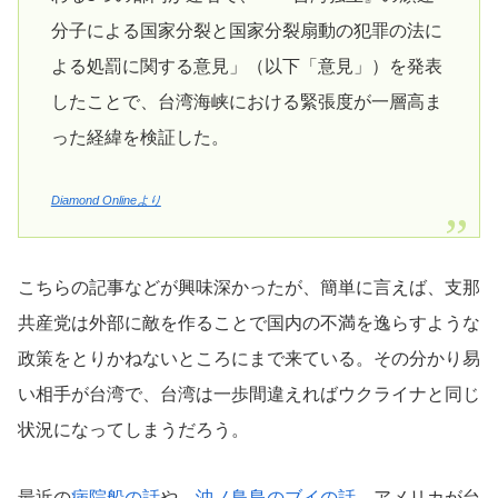
分子による国家分裂と国家分裂扇動の犯罪の法に
よる処罰に関する意見」（以下「意見」）を発表
したことで、台湾海峡における緊張度が一層高ま
った経緯を検証した。
Diamond Onlineより
こちらの記事などが興味深かったが、簡単に言えば、支那
共産党は外部に敵を作ることで国内の不満を逸らすような
政策をとりかねないところにまで来ている。その分かり易
い相手が台湾で、台湾は一歩間違えればウクライナと同じ
状況になってしまうだろう。
最近の
病院船の話
や、
沖ノ鳥島のブイの話
。アメリカが台