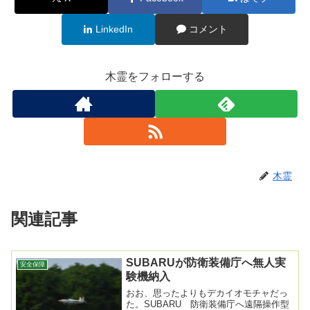
LinkedIn
コメント
木霊をフォローする
木霊
関連記事
SUBARUが防衛装備庁へ無人実
安全保障
験機納入
おお、思ったよりもデカイオモチャだっ
た。SUBARU 防衛装備庁へ遠隔操作型