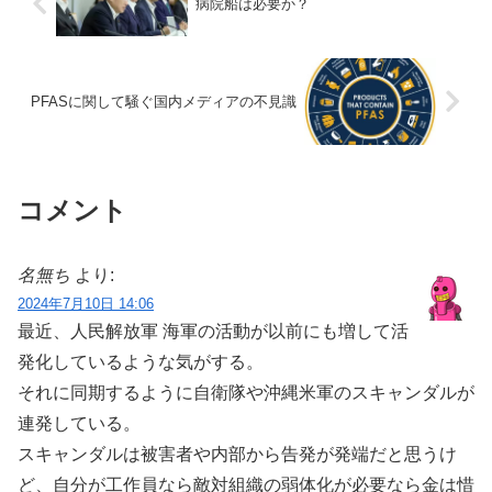
病院船は必要か？
PFASに関して騒ぐ国内メディアの不見識
コメント
名無ち
より:
2024年7月10日 14:06
最近、人民解放軍 海軍の活動が以前にも増して活
発化しているような気がする。
それに同期するように自衛隊や沖縄米軍のスキャンダルが
連発している。
スキャンダルは被害者や内部から告発が発端だと思うけ
ど、自分が工作員なら敵対組織の弱体化が必要なら金は惜