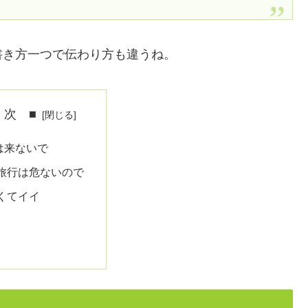
書き方一つで伝わり方も違うね。
 次 ■
は来ないで
旅行は危ないので
くてイイ