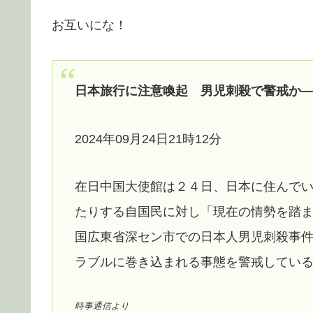
お互いにな！
日本旅行に注意喚起 男児刺殺で警戒か
2024年09月24日21時12分
在日中国大使館は２４日、日本に住んで
たりする自国民に対し「現在の情勢を踏
国広東省深セン市での日本人男児刺殺事
ラブルに巻き込まれる事態を警戒してい
時事通信より