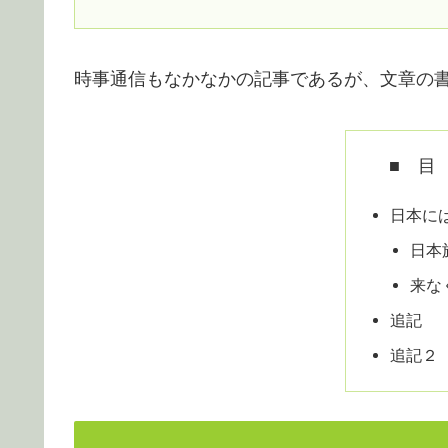
時事通信もなかなかの記事であるが、文章の
■ 目
日本に
日本
来な
追記
追記２