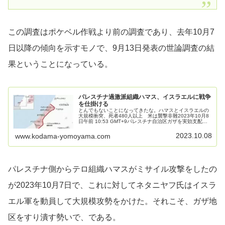
この調査はポケベル作戦より前の調査であり、去年10月7
日以降の傾向を示すモノで、9月13日発表の世論調査の結
果ということになっている。
パレスチナ過激派組織ハマス、イスラエルに戦争
を仕掛ける
とんでもないことになってきたな。ハマスとイスラエルの
大規模衝突、死者480人以上 米は襲撃非難2023年10月8
日午前 10:53 GMT+9パレスチナ自治区ガザを実効支配す
るイスラム組織ハマスが７日に行ったイスラエルへの大規
模攻撃で、イス...
2023.10.08
www.kodama-yomoyama.com
パレスチナ側からテロ組織ハマスがミサイル攻撃をしたの
が2023年10月7日で、これに対してネタニヤフ氏はイスラ
エル軍を動員して大規模攻勢をかけた。それこそ、ガザ地
区をすり潰す勢いで、である。