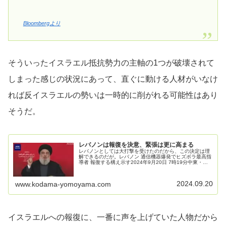
Bloombergより
そういったイスラエル抵抗勢力の主軸の1つが破壊されて
しまった感じの状況にあって、直ぐに動ける人材がいなけ
れば反イスラエルの勢いは一時的に削がれる可能性はあり
そうだ。
レバノンは報復を決意、緊張は更に高まる
レバノンとしては大打撃を受けたのだから、この決定は理
解できるのだが。レバノン 通信機器爆発でヒズボラ最高指
導者 報復する構え示す2024年9月20日 7時19分中東・レ
バノンの各地で、2日連続でトランシーバーなどの通信機
器が爆発し、37人が...
2024.09.20
www.kodama-yomoyama.com
イスラエルへの報復に、一番に声を上げていた人物だから