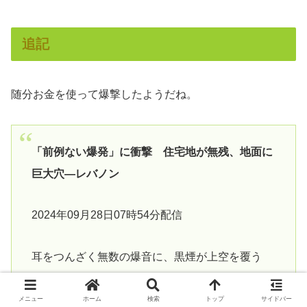
追記
随分お金を使って爆撃したようだね。
「前例ない爆発」に衝撃 住宅地が無残、地面に
巨大穴―レバノン
2024年09月28日07時54分配信
耳をつんざく無数の爆音に、黒煙が上空を覆う
―。イスラエル軍が２７日、イスラム教シーア派
組織ヒズボラの指導部を狙い、再びレバノンで大
メニュー
ホーム
検索
トップ
サイドバー