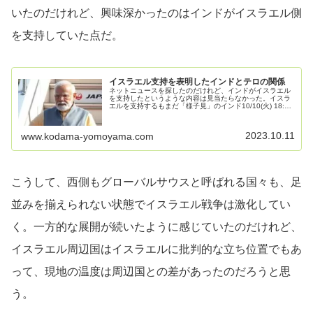
いたのだけれど、興味深かったのはインドがイスラエル側
を支持していた点だ。
イスラエル支持を表明したインドとテロの関係
ネットニュースを探したのだけれど、インドがイスラエル
を支持したというような内容は見当たらなかった。イスラ
エルを支持するもまだ「様子見」のインド10/10(火) 18:50
配信戦略科学者の中川コージが10月10日、ニッポン放送
「飯田浩司のOK...
2023.10.11
www.kodama-yomoyama.com
こうして、西側もグローバルサウスと呼ばれる国々も、足
並みを揃えられない状態でイスラエル戦争は激化してい
く。一方的な展開が続いたように感じていたのだけれど、
イスラエル周辺国はイスラエルに批判的な立ち位置でもあ
って、現地の温度は周辺国との差があったのだろうと思
う。