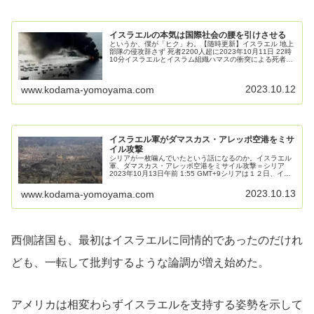
イスラエルの本気は国際社会の腰を引けさせる
というか、僕が「ヒク」わ。【随時更新】イスラエル 地上
部隊の侵攻辞さず 死者2200人超に2023年10月11日 22時
10分イスラエルとイスラム組織ハマスの衝突による死者
は、これまでに2200人を超えています。 イスラエルの国
防相は、「あ...
2023.10.12
www.kodama-yomoyama.com
イスラエル軍がダマスカス・アレッポ空港をミサ
イル攻撃
シリアが一枚噛んでいたという話になるのか。イスラエル
軍、ダマスカス・アレッポ空港をミサイル攻撃＝シリア
2023年10月13日午前 1:55 GMT+9シリアは１２日、イス
ラエル軍が首都ダマスカスと北部の都市アレッポの空港を
同時にミサイル攻撃...
2023.10.13
www.kodama-yomoyama.com
西側諸国も、最初はイスラエルに同情的であったのだけれ
ども、一転して批判するような論調が増え始めた。
アメリカは相変わらずイスラエルを支持する姿勢を示して