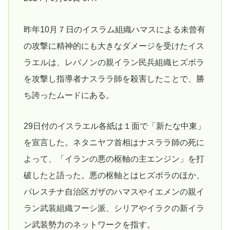
昨年10月７日のイスラム組織ハマスによる未曾有
の攻撃に精神的にも大きなダメージを受けたイス
ラエルは、レバノンの親イラン民兵組織ヒズボラ
を攻撃し指導者ナスララ師を殺害したことで、勝
ち誇ったムードにある。
29日付のイスラエル各紙は１面で「新たな中東」
を宣言した。ネタニヤフ首相はナスララ師の死に
よって、「イランの悪の枢軸の主エンジン」を打
破したと語った。悪の枢軸とはヒズボラのほか、
パレスチナ自治区ガザのハマスやイエメンの親イ
ラン武装組織フーシ派、シリアやイラクの新イラ
ン武装勢力のネットワークを指す。