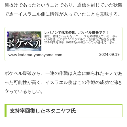
筒抜けであったということであり、通信を封じていた状態
で逐一イスラエル側に情報が入っていたことを意味する。
レバノンで死者多数、ポケベル爆発で？！
最近、意味がわからないニュースも結構増えている。ポケ
ベル爆発 ヒズボラ“イスラエルによる犯行だ”報復を示唆
2024年9月18日 19時35分中東レバノンの各地で「ポケッ
トベル」タイプの通信機器が爆発し、これまでに12人が死
亡し、2700人以...
2024.09.19
www.kodama-yomoyama.com
ポケベル爆破から、一連の作戦は入念に練られたモノであ
った可能性が高く、イスラエル側はこの作戦の成功で沸き
立っているらしい。
支持率回復したネタニヤフ氏