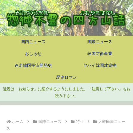
国内ニュース
国際ニュース
おしらせ
韓国防衛産業
迷走韓国宇宙開発史
ヤバイ韓国建築物
歴史ロマン
近況は「お知らせ」に紹介するようにしました。「注意して下さい」もお
読み下さい。
ホーム
国際ニュース
特亜
大韓民国ニュー
ス