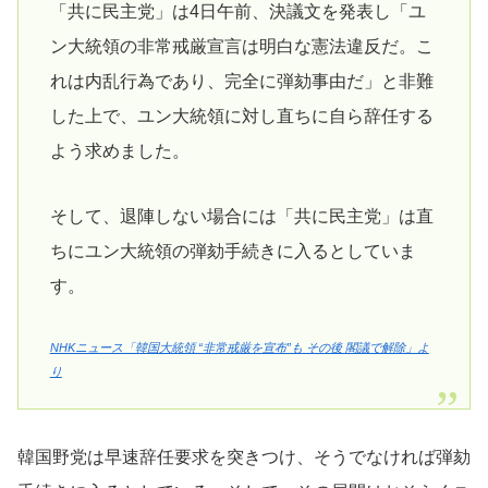
「共に民主党」は4日午前、決議文を発表し「ユ
ン大統領の非常戒厳宣言は明白な憲法違反だ。こ
れは内乱行為であり、完全に弾劾事由だ」と非難
した上で、ユン大統領に対し直ちに自ら辞任する
よう求めました。
そして、退陣しない場合には「共に民主党」は直
ちにユン大統領の弾劾手続きに入るとしていま
す。
NHKニュース「韓国大統領 “非常戒厳を宣布”も その後 閣議で解除」よ
り
韓国野党は早速辞任要求を突きつけ、そうでなければ弾劾