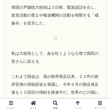
韓国の尹錫悦大統領は３日夜、緊急談話を出し、
政党活動の禁止や報道機関の活動を制限する「戒
厳令」を宣言した。
◇
私は大統領として、血を吐くような心境で国民の
皆さんに訴える。
これまで国会は、我が政府発足以来、２２件の政
府官僚の弾劾訴追を発議し、今年６月の国会発足
後も１０回目の弾劾を推進中だ。世界のどの国に
も前例がないだけでなく、韓国建国以来、全く前
例がない状況だ。
メニュー
ホーム
検索
トップ
サイドバー