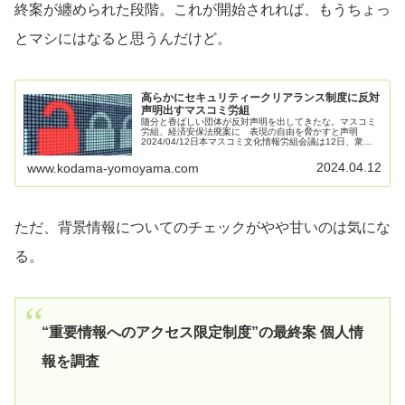
終案が纏められた段階。これが開始されれば、もうちょっ
とマシにはなると思うんだけど。
高らかにセキュリティークリアランス制度に反対
声明出すマスコミ労組
随分と香ばしい団体が反対声明を出してきたな。マスコミ
労組、経済安保法廃案に 表現の自由を脅かすと声明
2024/04/12日本マスコミ文化情報労組会議は12日、衆院
を通過した「重要経済安保情報保護・活用法案」に関し、
表現の自由を著しく脅かす恐...
2024.04.12
www.kodama-yomoyama.com
ただ、背景情報についてのチェックがやや甘いのは気にな
る。
“重要情報へのアクセス限定制度”の最終案 個人情
報を調査