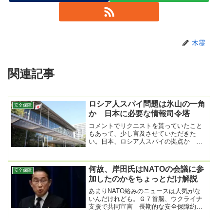
木霊
関連記事
ロシア人スパイ問題は氷山の一角
安全保障
か 日本に必要な情報司令塔
コメントでリクエストを貰っていたこと
もあって、少し言及させていただきた
い。日本、ロシア人スパイの拠点か 軍
需物資を調達と米有力紙報道7/13(月)
12:10配...
何故、岸田氏はNATOの会議に参
安全保障
加したのかをちょっとだけ解説
あまりNATO絡みのニュースは人気がな
いんだけれども。Ｇ７首脳、ウクライナ
支援で共同宣言 長期的な安全保障約束
2023/7/12 23:37先進７カ国（Ｇ７）首...