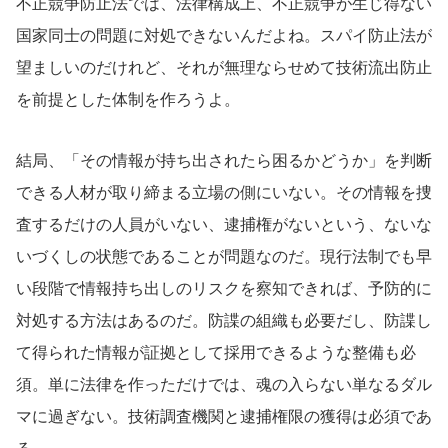
不正競争防止法では、法律構成上、不正競争が生じ得ない
国家同士の問題に対処できないんだよね。スパイ防止法が
望ましいのだけれど、それが無理ならせめて技術流出防止
を前提とした体制を作ろうよ。
結局、「その情報が持ち出されたら困るかどうか」を判断
できる人材が取り締まる立場の側にいない。その情報を捜
査するだけの人員がいない、逮捕権がないという、ないな
いづくしの状態であることが問題なのだ。現行法制でも早
い段階で情報持ち出しのリスクを察知できれば、予防的に
対処する方法はあるのだ。防諜の組織も必要だし、防諜し
て得られた情報が証拠として採用できるような整備も必
須。単に法律を作っただけでは、魂の入らない単なるダル
マに過ぎない。技術調査機関と逮捕権限の獲得は必須であ