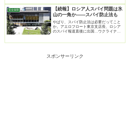
【続報】ロシア人スパイ問題は氷
安全保障
山の一角か――スパイ防止法も
やぱり、スパイ防止法は必要だってこと
か。アエロフロート東京支店長、ロシア
のスパイ報道直後に出国…ウクライナが
日本製品の輸出管理徹底を要請
2026/07/23 0...
スポンサーリンク