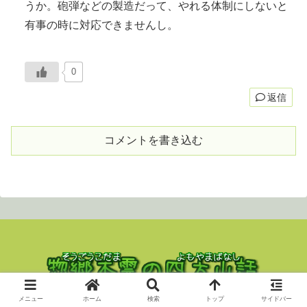
うか。砲弾などの製造だって、やれる体制にしないと
有事の時に対応できませんし。
0
返信
コメントを書き込む
Copyright © 2023 nekodama All Rights Reserved.
メニュー
ホーム
検索
トップ
サイドバー