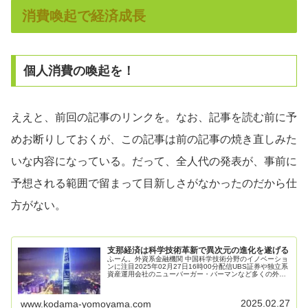
消費喚起で経済成長
個人消費の喚起を！
ええと、前回の記事のリンクを。なお、記事を読む前に予
めお断りしておくが、この記事は前の記事の焼き直しみた
いな内容になっている。だって、全人代の発表が、事前に
予想される範囲で留まって目新しさがなかったのだから仕
方がない。
支那経済は科学技術革新で異次元の進化を遂げる
ふーん。外資系金融機関 中国科学技術分野のイノベーショ
ンに注目2025年02月27日16時00分配信UBS証券や独立系
資産運用会社のニューバーガー・バーマンなど多くの外資
系機関が先ごろリサーチレポートを発表し、中国が人工知
能（AI）などの分...
2025.02.27
www.kodama-yomoyama.com