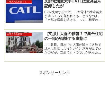
支那電池最大手CATLは最高益を
中華人民共和国ニュース
記録したが
EVが失速する中で、二次電池の生産能力
が凄い！って言われても、どうなのよ。
「支那は増産を続ける」って、相変わら
ずブレーキが壊れているな、アノ国。EV
電池、世界で...
【支那】大雨の影響？で集合住宅
中華人民共和国ニュース
の一部が倒壊する事態に
ここ数日、日本でも大雨が降って各地で
洪水に注意しようという注意報が出てい
たのだが、支那でもトラブルがあったよ
うだ。5階建てのアパートが倒壊し4人死
亡…大雨影響か...
スポンサーリンク