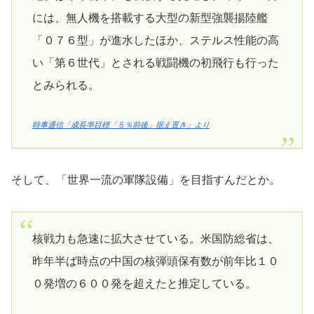
には、無人機を搭載する大型の新型強襲揚陸艦
「０７６型」が進水したほか、ステルス性能の高
い「第６世代」とされる戦闘機の初飛行も行った
とみられる。
時事通信「成長率目標「５％前後」据え置き」より
そして、「世界一流の軍隊設備」を目指すんだとか。
核戦力も急速に拡大させている。米国防総省は、
昨年半ば時点の中国の核弾頭保有数が前年比１０
０発増の６００発を超えたと推定している。