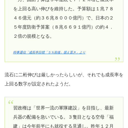
を上回る高い伸びを維持した。予算額は１兆７８
４６億元（約３６兆８０００億円）で、日本の２
５年度防衛予算案（８兆６６９１億円）の約４．
２倍の規模となる。
時事通信「成長率目標「５％前後」据え置き」より
流石に二桁伸びは厳しかったらしいが、それでも成長率を
上回る数字が設定されたようだ。
習政権は「世界一流の軍隊建設」を目指し、最新
兵器の配備を急いでいる。３隻目となる空母「福
建」は今年前半にも就役する見通し。昨年１２月