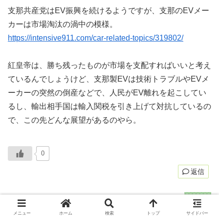
支那共産党はEV振興を続けるようですが、支那のEVメー
カーは市場淘汰の渦中の模様。
https://intensive911.com/car-related-topics/319802/
紅皇帝は、勝ち残ったものが市場を支配すればいいと考え
ているんでしょうけど、支那製EVは技術トラブルやEVメ
ーカーの突然の倒産などで、人民がEV離れを起こしてい
るし、輸出相手国は輸入関税を引き上げて対抗しているの
で、この先どんな展望があるのやら。
0
返信
木霊
より:
2025年3月6日 17:27
メニュー
ホーム
検索
トップ
サイドバー