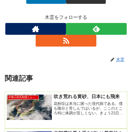
木霊をフォローする
木霊
関連記事
吹き荒れる黄砂、日本にも飛来
中華人民共和国ニュース
花粉症は本当に困った現代病である。僕
も随分と苦しんではいるが、ここのとこ
ろ特に体調が宜しくない。きょう21日
黄砂が日本海側を中心に飛来の可能性
影響や対策は?...