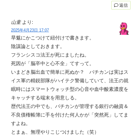
返信
山童
より:
2025年4月23日 17:07
旱魃にかこつけて紐付けで書きます。
陰謀論としておきます。
フランシスコ法王が死にましたね。
死因が「脳卒中と心不全」てすって。
いまどき脳出血で簡単に死ぬか？ バチカンは実はス
イス軍の精鋭部隊がハイテク警備していて、法王の就
眠時にはスマートウォッチ型の心音や血中酸素濃度を
キャッチする端末を用意しる。
歴代法王の中でも、バチカンが管理する銀行の融資＆
不良債権帳簿に手を付けた何人かが「突然死」してま
すよね。
とまぁ、無理やりこじつけました（笑）