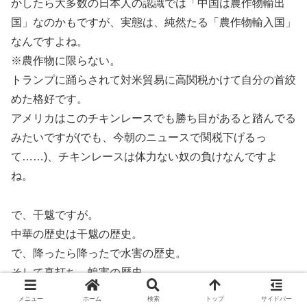
かしたら大多数の日本人の認識では「中国は農作物輸出
国」なのかもですが、実態は、純然たる「農作物輸入国」
なんですよね。
※農作物に限らない。
トランプに踊らされて対米貿易に高関税かけて自分の首絞
めた格好です。
アメリカはこのチキンレースでも勝ち目があると踏んでる
みたいですが(でも、今朝のニュースで関税下げるっ
て……)、チキンレースは体力ない奴の負けなんですよ
ね。
で、干魃ですが。
中華の歴史は干魃の歴史。
で、降ったら降ったで水害の歴史。
そして真打ち、蝗害の歴史。
王朝が倒れる前は災害が続くそうで(災害が続くから倒れ
メニュー
ホーム
検索
トップ
サイドバー