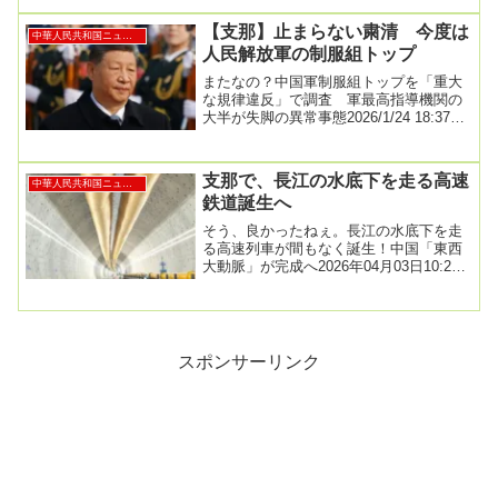
は...
【支那】止まらない粛清 今度は
中華人民共和国ニュース
人民解放軍の制服組トップ
またなの？中国軍制服組トップを「重大
な規律違反」で調査 軍最高指導機関の
大半が失脚の異常事態2026/1/24 18:37中
国国防省は24日、中国人民解放軍の制...
支那で、長江の水底下を走る高速
中華人民共和国ニュース
鉄道誕生へ
そう、良かったねぇ。長江の水底下を走
る高速列車が間もなく誕生！中国「東西
大動脈」が完成へ2026年04月03日10:29
世界最大径の高速鉄道用シールドマシン
「領...
スポンサーリンク