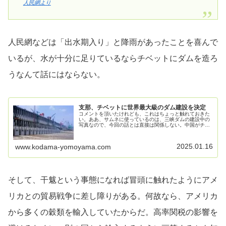
人民網より
人民網などは「出水期入り」と降雨があったことを喜んで
いるが、水が十分に足りているならチベットにダムを造ろ
うなんて話にはならない。
支那、チベットに世界最大級のダム建設を決定
コメントを頂いたけれども、これはちょっと触れておきた
い。ああ、サムネに使っているのは、三峡ダムの建設中の
写真なので、今回の話とは直接は関係しない。中国がチベ
ットに世界最大級のダム建設決定、「川を武器化」と批判
するインドとの対立激化か2025...
2025.01.16
www.kodama-yomoyama.com
そして、干魃という事態になれば冒頭に触れたようにアメ
リカとの貿易戦争に差し障りがある。何故なら、アメリカ
から多くの穀類を輸入していたからだ。高率関税の影響を