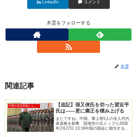
LinkedIn
コメント
木霊をフォローする
木霊
関連記事
【追記】張又侠氏を切った習近平
中華人民共和国ニュース
氏は――更に粛正を積み上げる
またですね。中国、軍上将5人の全人代代
表資格を剝奪 陸海空の元トップら2026
年2月27日 13:19中国の国会に相当する全
国人民代表大会（全人代）常務委員会