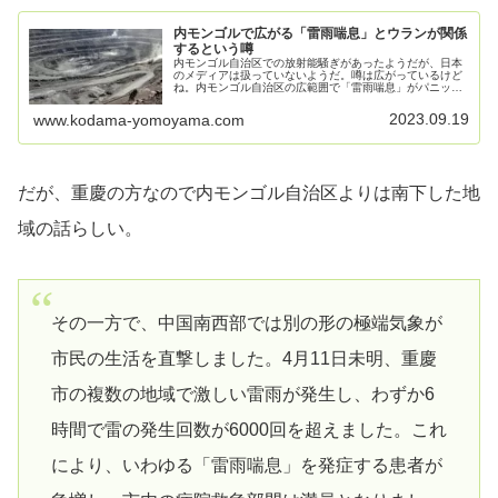
内モンゴルで広がる「雷雨喘息」とウランが関係
するという噂
内モンゴル自治区での放射能騒ぎがあったようだが、日本
のメディアは扱っていないようだ。噂は広がっているけど
ね。内モンゴル自治区の広範囲で「雷雨喘息」がパニック
を引き起こす 盲目的な採掘が深刻な核汚染につながってい
ることを改めて指摘2023.0...
2023.09.19
www.kodama-yomoyama.com
だが、重慶の方なので内モンゴル自治区よりは南下した地
域の話らしい。
その一方で、中国南西部では別の形の極端気象が
市民の生活を直撃しました。4月11日未明、重慶
市の複数の地域で激しい雷雨が発生し、わずか6
時間で雷の発生回数が6000回を超えました。これ
により、いわゆる「雷雨喘息」を発症する患者が