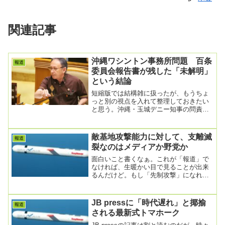
関連記事
沖縄ワシントン事務所問題 百条
報道
委員会報告書が残した「未解明」
という結論
短縮版では結構雑に扱ったが、もうちょ
っと別の視点を入れて整理しておきたい
と思う。沖縄・玉城デニー知事の問責決
議案可決 「ワシントン事務所」ずさん
な実態、公明系も...
敵基地攻撃能力に対して、支離滅
報道
裂なのはメディアか野党か
面白いこと書くなぁ。これが「報道」で
なければ、生暖かい目で見ることが出来
るんだけど。もし「先制攻撃」になれば
「日本は侵略者」 敵基地攻撃能力 政
府は回避策を示さ...
JB pressに「時代遅れ」と揶揄
報道
される最新式トマホーク