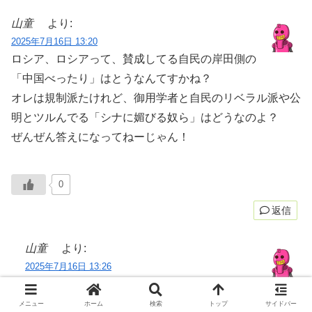
山童
より:
2025年7月16日 13:20
ロシア、ロシアって、賛成してる自民の岸田側の
「中国べったり」はとうなんてすかね？
オレは規制派たけれど、御用学者と自民のリベラル派や公
明とツルんでる「シナに媚びる奴ら」はどうなのよ？
ぜんぜん答えになってねーじゃん！
0
返信
山童
より:
2025年7月16日 13:26
山本恵里伽を国会に呼んで喚問すべきだよね。
参政党の主張の正誤はともかくとして、公共の電波で
メニュー
ホーム
検索
トップ
サイドバー