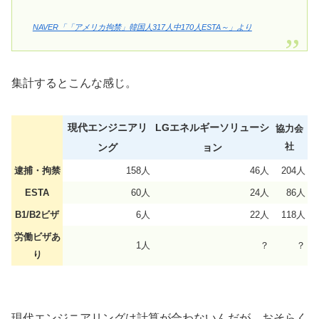
NAVER「「アメリカ拘禁」韓国人317人中170人ESTA～」より
集計するとこんな感じ。
現代エンジニアリ
LGエネルギーソリューシ
協力会
社
ング
ョン
逮捕・拘禁
158人
46人
204人
ESTA
60人
24人
86人
B1/B2ビザ
6人
22人
118人
労働ビザあ
1人
？
？
り
現代エンジニアリングは計算が合わないんだが、おそらく