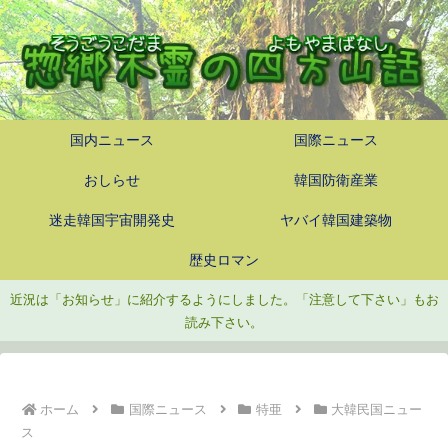
国内ニュース
国際ニュース
おしらせ
韓国防衛産業
迷走韓国宇宙開発史
ヤバイ韓国建築物
歴史ロマン
近況は「お知らせ」に紹介するようにしました。「注意して下さい」もお
読み下さい。
ホーム
国際ニュース
特亜
大韓民国ニュー
ス