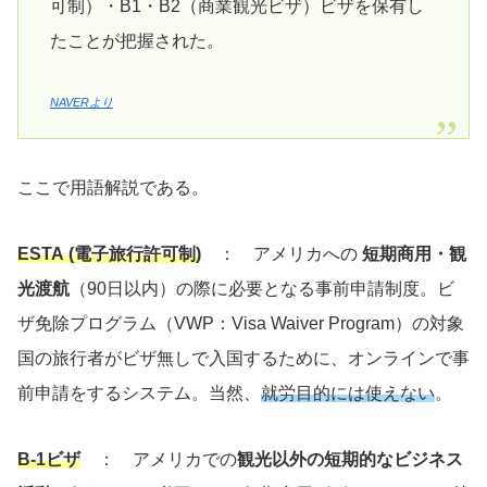
可制）・B1・B2（商業観光ビザ）ビザを保有し
たことが把握された。
NAVERより
ここで用語解説である。
ESTA (電子旅行許可制)
： アメリカへの
短期商用・観
光渡航
（90日以内）の際に必要となる事前申請制度。ビ
ザ免除プログラム（VWP：Visa Waiver Program）の対象
国の旅行者がビザ無しで入国するために、オンラインで事
前申請をするシステム。当然、
就労目的には使えない
。
B-1ビザ
： アメリカでの
観光以外の短期的なビジネス