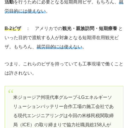
活動
を行うために必要となる短期商用ビザ。もちろん、
就
労目的には使えない
。
B-2ビザ
： アメリカでの
観光・親族訪問・短期療養
と
いった目的で渡航する人が対象となる短期滞在用観光ビ
ザ。もちろん、
就労目的には使えない
。
つまり、これらのビザを持っていても工事現場で働くこと
は許されない。
米ジョージア州現代車グループ-LGエネルギーソ
リューションバッテリー合作工場の施工会社であ
る現代エンジニアリングは今回の米移民税関取締
局（ICE）の取り締まりで協力社職員総158人が