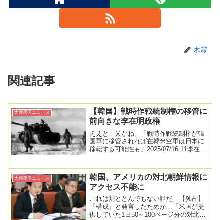
木霊
関連記事
【韓国】戦時作戦統制権の移管に
大韓民国ニュース
前向きな李在明政権
ええと、又かね。「戦時作戦統制権が韓
国軍に移管されれば在韓米空軍は日本に
移転する可能性も」2025/07/16 11​​李在明
政権が、発足からおよそ1カ月を経て...
韓国、アメリカの対北朝鮮情報に
大韓民国ニュース
アクセス不能に
これは割ととんでもない話だ。【独占】
「構成」と発言したためか…「米国が提
供していた1日50～100ページ分の対北朝