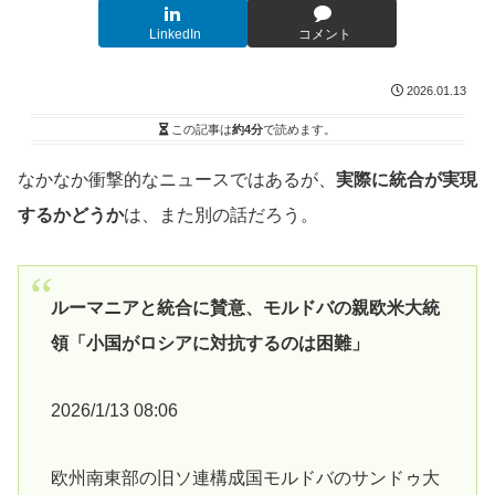
LinkedIn
コメント
2026.01.13
この記事は
約4分
で読めます。
なかなか衝撃的なニュースではあるが、
実際に統合が実現
するかどうか
は、また別の話だろう。
ルーマニアと統合に賛意、モルドバの親欧米大統
領「小国がロシアに対抗するのは困難」
2026/1/13 08:06
欧州南東部の旧ソ連構成国モルドバのサンドゥ大