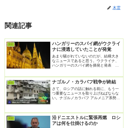
木霊
関連記事
ハンガリーのスパイ網がウクライ
東欧
ナに浸透していたことが発覚
あまり騒がれていないのだが、結構大き
なニュースであると思う。ウクライナ、
ハンガリーのスパイ網を摘発と発表 国
境地域で活動か2025.05.10 Sat post...
ナゴルノ・カラバフ戦争が終結
東欧
さて、ロシアの話に触れる前に、もう一
つ重要なニュースを取り上げねばならな
い。ナゴルノカラバフ アルメニア系勢力
の“共和国” 組織解体へ2023年9月28日
21...
沿ドニエストルに緊張再燃 ロシ
東欧
アは何を仕掛けるのか