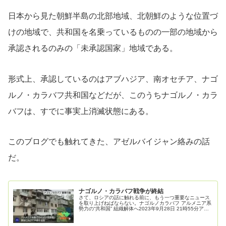
日本から見た朝鮮半島の北部地域、北朝鮮のような位置づ
けの地域で、共和国を名乗っているものの一部の地域から
承認されるのみの「未承認国家」地域である。
形式上、承認しているのはアブハジア、南オセチア、ナゴ
ルノ・カラバフ共和国などだが、このうちナゴルノ・カラ
バフは、すでに事実上消滅状態にある。
このブログでも触れてきた、アゼルバイジャン絡みの話
だ。
ナゴルノ・カラバフ戦争が終結
さて、ロシアの話に触れる前に、もう一つ重要なニュース
を取り上げねばならない。ナゴルノカラバフ アルメニア系
勢力の“共和国” 組織解体へ2023年9月28日 21時55分アゼ
ルバイジャンが隣国アルメニアとの係争地、ナゴルノカラ
バフで起こした軍...