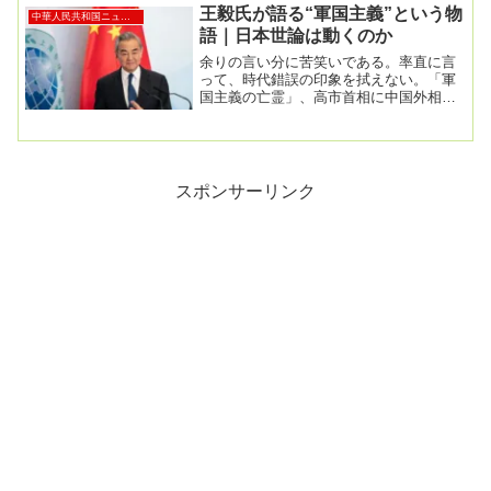
王毅氏が語る“軍国主義”という物
中華人民共和国ニュース
語｜日本世論は動くのか
余りの言い分に苦笑いである。率直に言
って、時代錯誤の印象を拭えない。「軍
国主義の亡霊」、高市首相に中国外相が
警告－安保会議で対日批判2026年2月14
日 at ...
スポンサーリンク