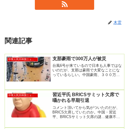
木霊
関連記事
支那豪雨で300万人が被災
中華人民共和国ニュース
台風6号が来ているので日本も人事ではな
いのだが、支那は豪雨で大変なことにな
っているらしい。中国豪雨、３００万人
被災 北京、１４０年で最多降雨
2023/8/2 1...
習近平氏 BRICSサミット欠席で
中華人民共和国ニュース
囁かれる早期引退
コメント頂いてから気がついたのだが、
BRICS欠席していたのか。中国・習近
平、BRICSサミット欠席の謎…健康不安
説が再燃、相次ぐ幹部の失脚・失踪で権
勢弱まり早...