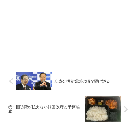
立憲公明党爆誕の噂が駆け巡る
続・国防費が払えない韓国政府と予算編
成