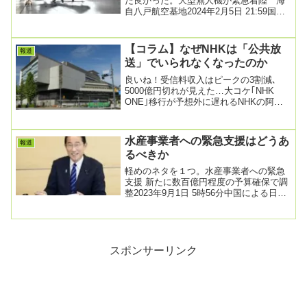
た良かった。大型無人機が緊急着陸 海
自八戸航空基地2024年2月5日 21:59国土
交通省は５日、青森県の海上自衛隊八戸
航空...
【コラム】なぜNHKは「公共放
報道
送」でいられなくなったのか
良いね！受信料収入はピークの3割減､
5000億円切れが見えた…大コケ｢NHK
ONE｣移行が予想外に遅れるNHKの阿鼻
叫喚2026/01/04 10:00NHK...
水産事業者への緊急支援はどうあ
報道
るべきか
軽めのネタを１つ。水産事業者への緊急
支援 新たに数百億円程度の予算確保で調
整2023年9月1日 5時56分中国による日本
産の水産物の輸入停止を受けて、政府は
輸出...
スポンサーリンク