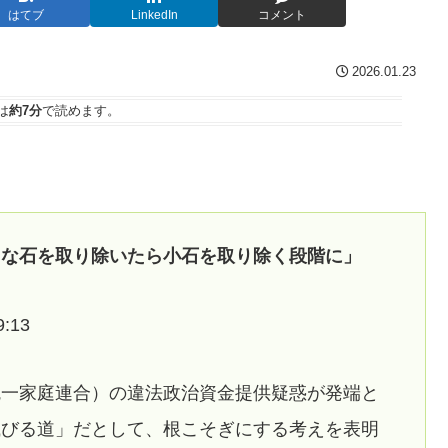
はてブ
LinkedIn
コメント
2026.01.23
は
約7分
で読めます。
きな石を取り除いたら小石を取り除く段階に」
9:13
統一家庭連合）の違法政治資金提供疑惑が発端と
滅びる道」だとして、根こそぎにする考えを表明