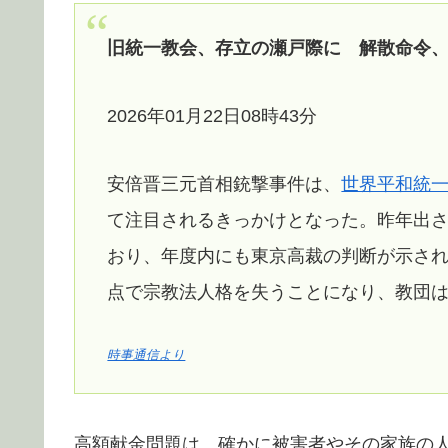
旧統一教会、存立の瀬戸際に 解散命令
2026年01月22日08時43分
安倍晋三元首相銃撃事件は、
世界平和統
て注目されるきっかけとなった。昨年出
おり、年度内にも東京高裁の判断が示さ
点で宗教法人格を失うことになり、教団
時事通信より
高額献金問題は、確かに被害者やその家族の