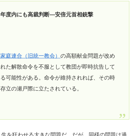
、年度内にも高裁判断―安倍元首相銃撃
一家庭連合（旧統一教会）
の高額献金問題が改め
された解散命令を不服として教団が即時抗告して
れる可能性がある。命令が維持されれば、その時
は存立の瀬戸際に立たされている。
人生を狂わせる大きな問題だ。だが、同様の問題は過