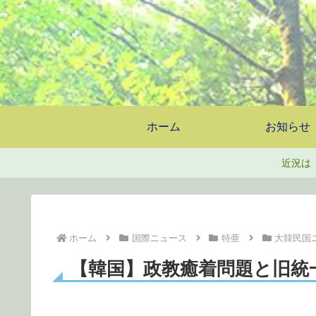
ホーム
お知らせ
近況は
ホーム
国際ニュース
特亜
大韓民国
【韓国】政教癒着問題と旧統