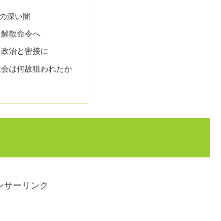
の深い闇
も解散命令へ
も政治と密接に
教会は何故狙われたか
ンサーリンク