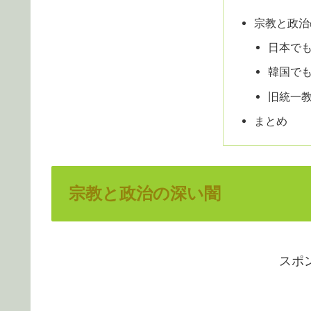
宗教と政治
日本で
韓国で
旧統一
まとめ
宗教と政治の深い闇
スポ