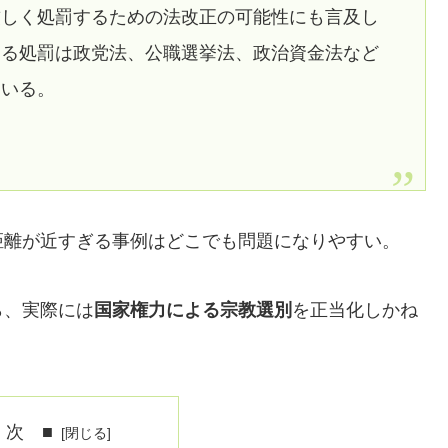
厳しく処罰するための法改正の可能性にも言及し
する処罰は政党法、公職選挙法、政治資金法など
ている。
距離が近すぎる事例はどこでも問題になりやすい。
ら、実際には
国家権力による宗教選別
を正当化しかね
 次 ■