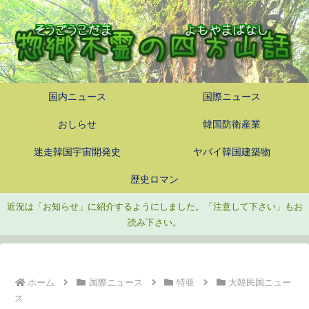
国内ニュース
国際ニュース
おしらせ
韓国防衛産業
迷走韓国宇宙開発史
ヤバイ韓国建築物
歴史ロマン
近況は「お知らせ」に紹介するようにしました。「注意して下さい」もお
読み下さい。
ホーム
国際ニュース
特亜
大韓民国ニュー
ス