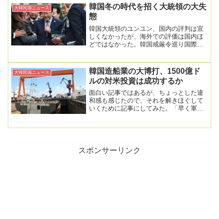
韓国冬の時代を招く大統領の大失
大韓民国ニュース
態
韓国大統領のユンユン、国内の評判は宜
しくなかったが、海外での評価は国内ほ
どではなかった。韓国戒厳令巡り国際的
な反発、「グローバル中枢国家」が看板
倒れ2024年1...
韓国造船業の大博打、1500億ド
大韓民国ニュース
ルの対米投資は成功するか
面白い記事ではあるが、ちょっとした違
和感も感じたので、それを解きほぐして
いくために記事にしてみた。「早く軍艦
建造を」トランプ大統領の期待に応え…
１５００億ドルの...
スポンサーリンク