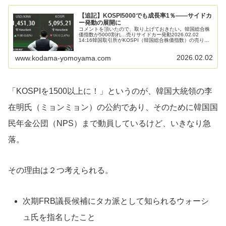
【追記】KOSPI5000でも成長率1％――サイドカ
ー発動の展開に
コメントを頂いたので、取り上げておきたい。韓国総合株
価指数が5000割れ…売りサイドカー発動2026.02.02
14:16韓国取引所がKOSPI（韓国総合株価指数）の売りサ
イドカー（プログラム売り注文の一時効力停止）を発動し
た。トランプ米...
2026.02.02
www.kodama-yomoyama.com
「KOSPIを1500以上に！」というのが、韓国大統領の李
在明氏（ミョンミョン）の公約であり、そのために韓国国
民年金公団（NPS）まで動員しているけど、いきなり急
落。
その理由は２つ考えられる。
次期FRB議長候補にタカ派として知られるウォーシ
ュ氏を指名したこと