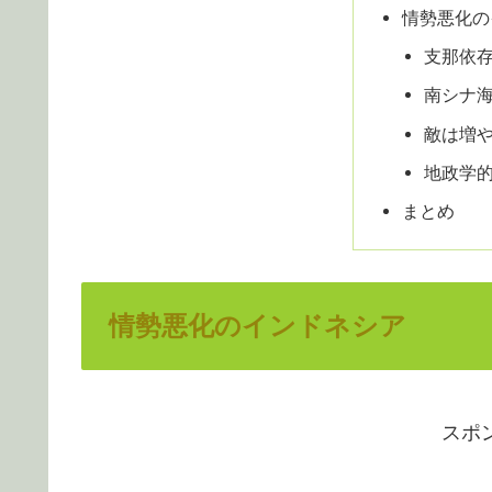
情勢悪化の
支那依
南シナ
敵は増
地政学
まとめ
情勢悪化のインドネシア
スポ