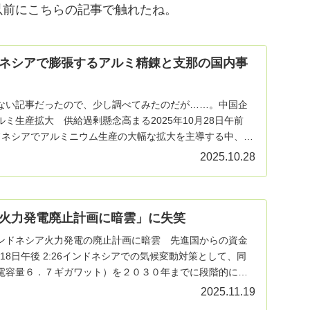
以前にこちらの記事で触れたね。
ネシアで膨張するアルミ精錬と支那の国内事
ない記事だったので、少し調べてみたのだが……。中国企
ミ生産拡大 供給過剰懸念高まる2025年10月28日午前
ンドネシアでアルミニウム生産の大幅な拡大を主導する中、来
2025.10.28
火力発電廃止計画に暗雲」に失笑
ンドネシア火力発電の廃止計画に暗雲 先進国からの資金
月18日午後 2:26インドネシアでの気候変動対策として、同
電容量６．７ギガワット）を２０３０年までに段階的に廃
2025.11.19