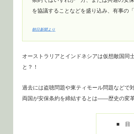
条約ではいずれか一方、または共通の安
を協議することなどを盛り込み、有事の
朝日新聞より
オーストラリアとインドネシアは仮想敵国同
と？！
過去には盗聴問題や東ティモール問題などで
両国が安保条約を締結するとは――歴史の変
■ 目