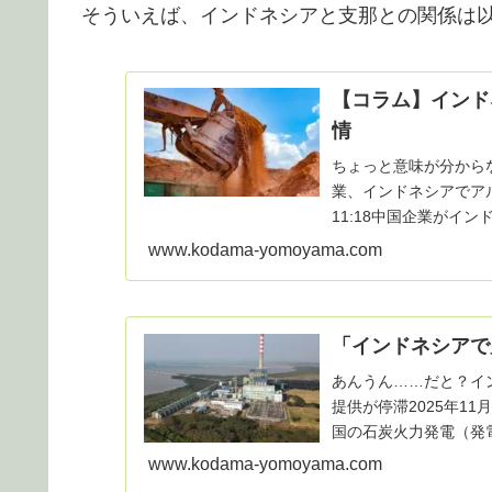
そういえば、インドネシアと支那との関係は
【コラム】インド
情
ちょっと意味が分から
業、インドネシアでアル
11:18中国企業がイ
年は世界の...
www.kodama-yomoyama.com
「インドネシアで
あんうん……だと？イ
提供が停滞2025年11
国の石炭火力発電（発
止する計画に...
www.kodama-yomoyama.com