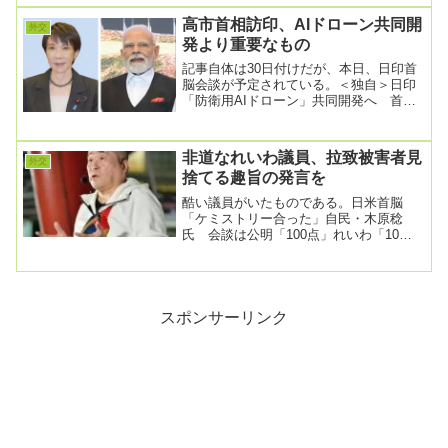
児島県・口之島沖2...
高市首相訪印、AIドローン共同開
外交
発より重要なもの
記事自体は30日付けだが、本日、日印首
脳会談が予定されている。＜独自＞日印
「防衛用AIドローン」共同開発へ 首脳
会談で確認、対中念頭に安保協力深化
2026/6/...
非道なれいわ議員、拉致被害者見
外交
捨てる趣旨の発言を
酷い議員がいたものである。日米首脳
「ケミストリー合った」自民・木原稔
氏 会談は公明「100点」れいわ「10
点」2025/2/9 13:48～～略～～一方、国連
東...
スポンサーリンク