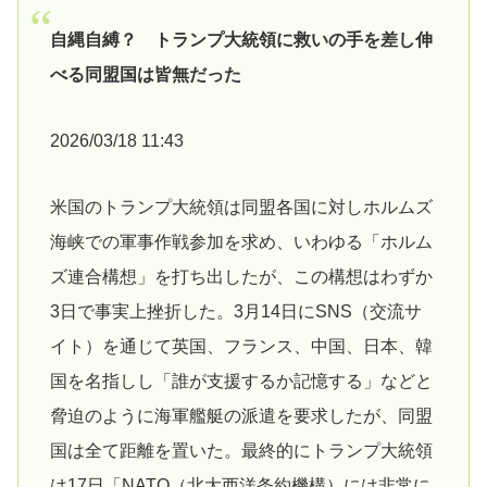
自縄自縛？ トランプ大統領に救いの手を差し伸
べる同盟国は皆無だった
2026/03/18 11:43
米国のトランプ大統領は同盟各国に対しホルムズ
海峡での軍事作戦参加を求め、いわゆる「ホルム
ズ連合構想」を打ち出したが、この構想はわずか
3日で事実上挫折した。3月14日にSNS（交流サ
イト）を通じて英国、フランス、中国、日本、韓
国を名指しし「誰が支援するか記憶する」などと
脅迫のように海軍艦艇の派遣を要求したが、同盟
国は全て距離を置いた。最終的にトランプ大統領
は17日「NATO（北大西洋条約機構）には非常に