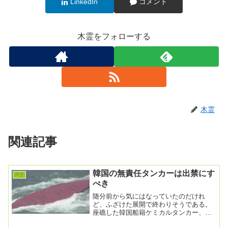
LinkedIn
コメント
木霊をフォローする
木霊
関連記事
韓国の無責任タンカーは出禁にす
外交
べき
随分前から気にはなっていたのだけれ
ど、ふざけた展開で終わりそうである。
座礁した韓国船籍ケミカルタンカー、積
み荷の「シクロヘキサン」放出開始…鹿