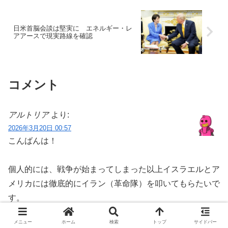
日米首脳会談は堅実に エネルギー・レ
アアースで現実路線を確認
コメント
アルトリア
より:
2026年3月20日 00:57
こんばんは！
個人的には、戦争が始まってしまった以上イスラエルとア
メリカには徹底的にイラン（革命隊）を叩いてもらたいで
す。
その後、ホルムズ海峡は湾岸諸国やらアメリカで共同統治
メニュー
ホーム
検索
トップ
サイドバー
なりして安定させてほしいですけどね。