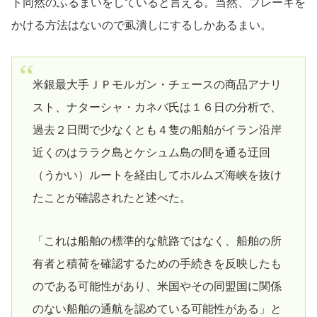
ト同然のふるまいをしていると言える。当然、ブレーキを
かける方法はないので虱潰しにするしかあるまい。
米銀最大手ＪＰモルガン・チェースの商品アナリ
スト、ナターシャ・カネバ氏は１６日の分析で、
過去２日間で少なくとも４隻の船舶がイラン沿岸
近くのはララク島とケシュム島の間を通る迂回
（うかい）ルートを経由してホルムズ海峡を抜け
たことが確認されたと述べた。
「これは船舶の標準的な航路ではなく、船舶の所
有者と積荷を確認するための手続きを反映したも
のである可能性があり、米国やその同盟国に関係
のない船舶の通航を認めている可能性がある」と