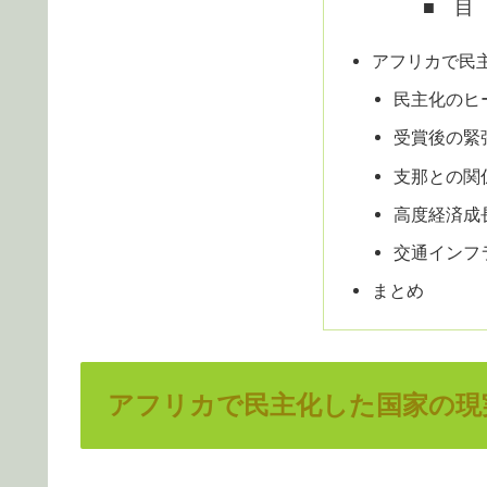
■ 目
アフリカで民
民主化のヒ
受賞後の緊
支那との関
高度経済成
交通インフ
まとめ
アフリカで民主化した国家の現