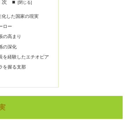
 次 ■
主化した国家の現実
ーロー
張の高まり
係の深化
長を経験したエチオピア
ラを握る支那
実