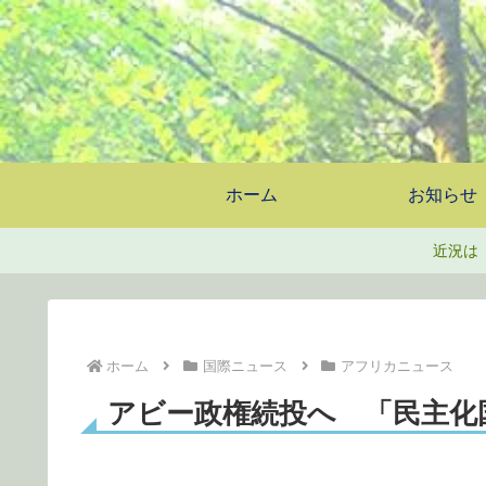
ホーム
お知らせ
近況は
ホーム
国際ニュース
アフリカニュース
アビー政権続投へ 「民主化