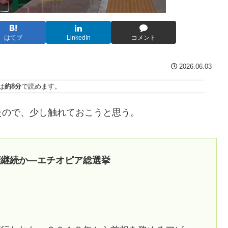
はてブ
LinkedIn
コメント
2026.06.03
は
約8分
で読めます。
たので、少し触れておこうと思う。
権継続か―エチオピア総選挙