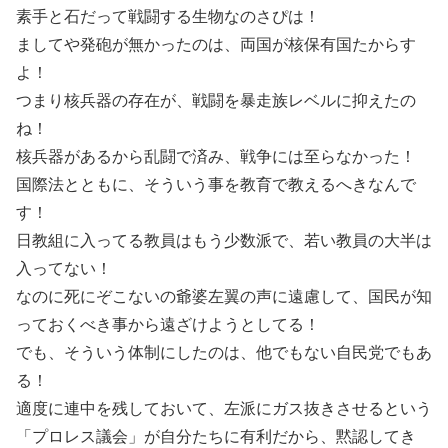
素手と石だって戦闘する生物なのさぴは！
ましてや発砲が無かったのは、両国が核保有国たからす
よ！
つまり核兵器の存在が、戦闘を暴走族レベルに抑えたの
ね！
核兵器があるから乱闘で済み、戦争には至らなかった！
国際法とともに、そういう事を教育で教えるへきなんで
す！
日教組に入ってる教員はもう少数派で、若い教員の大半は
入ってない！
なのに死にぞこないの爺婆左翼の声に遠慮して、国民が知
っておくべき事から遠ざけようとしてる！
でも、そういう体制にしたのは、他でもない自民党でもあ
る！
適度に連中を残しておいて、左派にガス抜きさせるという
「プロレス議会」が自分たちに有利だから、黙認してき