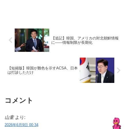
【追記】韓国、アメリカの対北朝鮮情報
に――情報制限が長期化
【短縮版】韓国が難色を示すACSA、日本
は打診しただけ
コメント
山童
より:
2026年6月9日 00:34