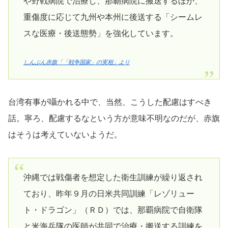
や野戦病院で治療し、那覇病院に搬送するほか、
重傷度に応じて九州や本州に後送する「シームレ
スな医療・後送態勢」を強化しています。
しんぶん赤旗「「戦争国家」の実相」より
台湾有事が囁かれる中で、当然、こうした配慮はすべき
話。寧ろ、配慮するなという方が意味不明なのだが、赤旗
はそうは考えていないようだ。
沖縄では戦傷者を想定した衛生訓練が繰り返され
ており、昨年９月の日米共同訓練「レゾリュー
ト・ドラゴン」（ＲＤ）では、那覇病院で自衛隊
と米海兵隊の医師が共同で治療・搬送する訓練を