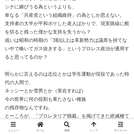
シナに媚びうる為というよりも、
単なる「共産党という組織維持」の為としか思えない。
支持者の大半が平和ボケした老人ばかりで、現実路線に舵
を切ると残った僅かな支持を失うから？
或いは昭和の時期の「3割以上は革新勢力は議席を持てな
い中で喚いてガス抜きする」というプロレス政治が通用す
ると思ってるのか？
明らかに言えるのは志位とかは学生運動が現役であった時
代の人間で、
ネッシーとか雪男とか（実在すれば）
今の世界に何の役割も果たさない種族
の残存物なんですね。
とーころが、「プロレタリア独裁」を掲げてきた絶滅種て
あるにも関わらず、未だに院政を強いて実権を持っ。
メニュー
ホーム
検索
トップ
サイドバー
これは本質的に「中央委員会には逆らえない」という共産