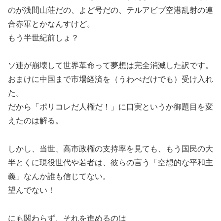
のが浅間山荘だの、よど号だの、テルアビブ空港乱射の連
合赤軍とかなんすけど。
もう半世紀前しょ？
ソ連が崩壊して世界革命って夢想は完全消滅した訳です。
おまけに中国まで市場経済を（うわべだけでも）受け入れ
た。
だから「ポリコレだ人権だ！」に口実というか御題目を変
えたのは解る。
しかし、当世、高市政権の支持率を見ても、もう国民の大
半とくに現役世代や若者は、彼らの言う「空想的な平和主
義」なんか誰も信じてない。
望んでない！
にも関わらず、それを進めるのは