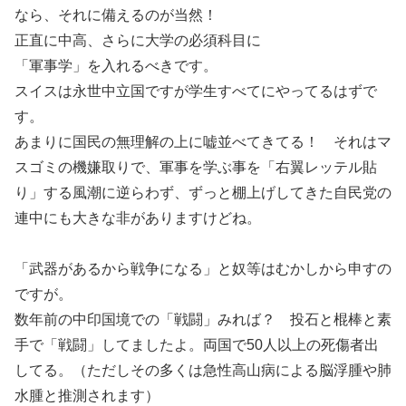
なら、それに備えるのが当然！
正直に中高、さらに大学の必須科目に
「軍事学」を入れるべきです。
スイスは永世中立国ですが学生すべてにやってるはずで
す。
あまりに国民の無理解の上に嘘並べてきてる！ それはマ
スゴミの機嫌取りで、軍事を学ぶ事を「右翼レッテル貼
り」する風潮に逆らわず、ずっと棚上げしてきた自民党の
連中にも大きな非がありますけどね。
「武器があるから戦争になる」と奴等はむかしから申すの
ですが。
数年前の中印国境での「戦闘」みれば？ 投石と棍棒と素
手で「戦闘」してましたよ。両国で50人以上の死傷者出
してる。（ただしその多くは急性高山病による脳浮腫や肺
水腫と推測されます）