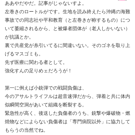
ああやだやだ。記事がじゃないすよ。
左巻きのロートルがです。生地を読み終えたら沖縄の海難
事故での同志社や平和教育（と左巻きが称するもの）につ
いて萎縮されるから、と被爆者団体が（老人しかいない）
が抗議とか。
裏で共産党が糸引いてるに間違いない。そのゴネを取り上
げるマスゴミも。
先ず医療に関わる者として。
強化すんの足りめェだろうが！
第一に例えば小銃弾での戦闘負傷は、
今のアサルトライフルは超音速弾だから、弾着と共に体内
似瞬間空洞があいて組織を断裂する。
緊急性が高く、後送した負傷者のうち、銃撃や爆破物・燃
焼物などによらない負傷者は「専門病院以外」に協力して
もらうの当然でね。