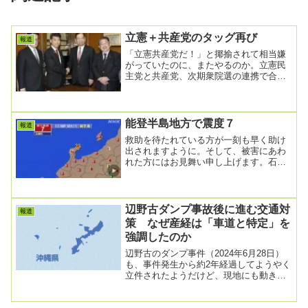
立憲＋共産党のタッグ再び
報道
「立憲共産党だ！」と揶揄されて相当嫌
がっていたのに、またやるのか。立憲民
主党と共産党、次期衆院選の連携で合意
2023/10/23 16:42立憲民主党の泉代表と...
能登半島地方で震度７
報道
救助を待たれている方が一刻も早く助け
出されますように。そして、被害にあわ
れた方にはお見舞い申し上げます。石川
県能登地方で震度7の地震 新潟県でも震
度6弱 M7....
辺野古ダンプ事故後に進む交通対
報道
策 なぜ産経は「車道と特定」を
強調したのか
辺野古のダンプ事件（2024年6月28日）
も、事件発生から約2年経過してようやく
立件されたようだけど、現地にも動きは
あるようだ。辺野古ダンプ事故現場に信
号機と横...