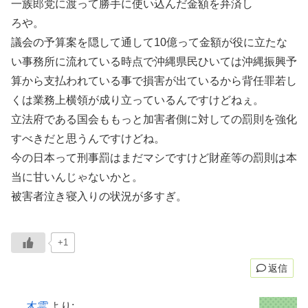
一族郎党に渡って勝手に使い込んだ金額を弁済し
ろや。
議会の予算案を隠して通して10億って金額が役に立たな
い事務所に流れている時点で沖縄県民ひいては沖縄振興予
算から支払われている事で損害が出ているから背任罪若し
くは業務上横領が成り立っているんですけどねぇ。
立法府である国会ももっと加害者側に対しての罰則を強化
すべきだと思うんですけどね。
今の日本って刑事罰はまだマシですけど財産等の罰則は本
当に甘いんじゃないかと。
被害者泣き寝入りの状況が多すぎ。
+1
返信
木霊
より: