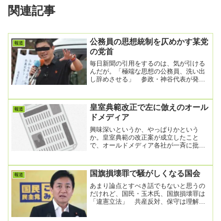
関連記事
公務員の思想統制を仄めかす某党
報道
の党首
毎日新聞の引用をするのは、気が引ける
んだが。「極端な思想の公務員、洗い出
し辞めさせる」 参政・神谷代表が発言
2025/7/17 20:45（最終更新 7/17 ...
皇室典範改正で左に倣えのオール
報道
ドメディア
興味深いというか、やっぱりかという
か。皇室典範の改正案が成立したこと
で、オールドメディア各社が一斉に批判
論陣を張っている。改正皇室典範ついに
成立「野党やメディア...
国旗損壊罪で騒がしくなる国会
報道
あまり論点とすべき話でもないと思うの
だけれど、国民・玉木氏、国旗損壊罪は
「違憲立法」 共産反対、保守は理解
2026年06月01日20時15分配信国民民主党
の玉木...