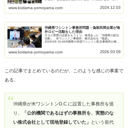
会で答弁2024年12月3日(火) 12:00県のワシントン事務所
が県の100％…
2024.12.03
www.kodama-yomoyama.com
沖縄県ワシントン事務所問題：偽装民間企業が海
外ロビー活動をした理由
サヨク界隈の話題をもう１つ。無理あった「沖縄県の政治
活動」 米ワシントン事務所、株式会社を〝偽装〟
2026/3/8 19:48沖縄県の米国ワシントン駐在事務所が株式
会社として設立され、日本の国内法に反して運用されてい
た問題で、設立を支援した…
2026.03.09
www.kodama-yomoyama.com
この記事でまとめているのだが、このような感じの事案で
ある。
沖縄県が米ワシントンD.C.に設置した事務所を巡
り、
「公的機関であるはずの事務所を、実態のな
い株式会社として現地登録していた」
という前代