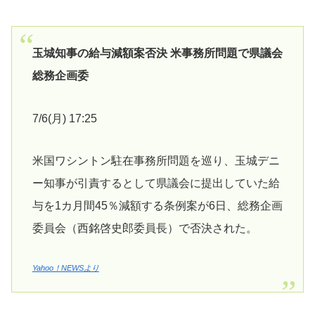
玉城知事の給与減額案否決 米事務所問題で県議会
総務企画委
7/6(月) 17:25
米国ワシントン駐在事務所問題を巡り、玉城デニ
ー知事が引責するとして県議会に提出していた給
与を1カ月間45％減額する条例案が6日、総務企画
委員会（西銘啓史郎委員長）で否決された。
Yahoo！NEWSより