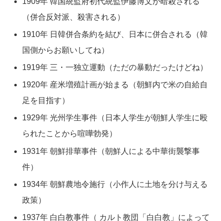
1909年 韓国統監府初代統監伊藤博文が暗殺される
（併合反対派、殺害される）
1910年 日韓併合条約を結び、日本に併合される（韓
国側からお願いしてね）
1919年 三・一独立運動（ただの暴動だったけどね）
1920年 産米増殖計画が始まる（朝鮮内で米の自給自
足を目指す）
1929年 光州学生事件（日本人学生が朝鮮人学生に殴
られたことから喧嘩勃発）
1931年 朝鮮排華事件（朝鮮人による中華街襲撃事
件）
1934年 朝鮮農地令施行（小作人に土地を分け与える
政策）
1937年 白白教事件（ カルト教団「白白教」によって