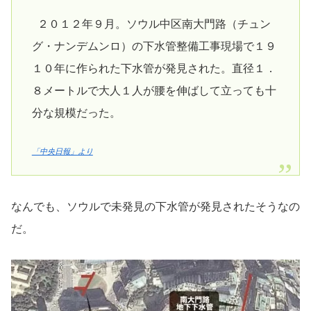
２０１２年９月。ソウル中区南大門路（チュン
グ・ナンデムンロ）の下水管整備工事現場で１９
１０年に作られた下水管が発見された。直径１．
８メートルで大人１人が腰を伸ばして立っても十
分な規模だった。
「中央日報」より
なんでも、ソウルで未発見の下水管が発見されたそうなの
だ。