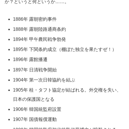
か？というと何というか……。
1886年 露朝密約事件
1888年 露朝陸路通商条約
1894年 甲午農民戦争勃発
1895年 下関条約成立（棚ぼた独立を果たすぜ！）
1896年 露館播遷
1897年 日清戦争開始
1904年 第一次日韓協約を結ぶ
1905年 桂・タフト協定が結ばれる。外交権を失い、
日本の保護国となる
1906年 韓国統監府設置
1907年 国債報償運動