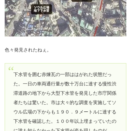
色々発見されたねぇ。
下水管を囲む赤煉瓦の一部ははがれた状態だっ
た。一日の車両通行量が数十万台に達する慢性渋
滞道路の地下から大型下水管を発見した市庁関係
者たちは驚いた。市は大々的な調査を実施してソ
ウル広場の下からも１９０．９メートルに達する
下水管を確認した。１００年以上埋まっていたの
に誰も知らなかった下水管が姿を現したのだ。