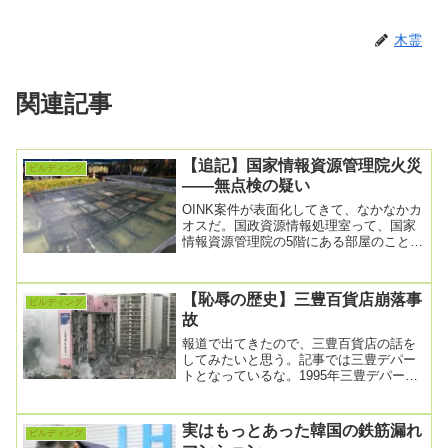
木霊
関連記事
【追記】国家情報資源管理院火災
ビルディング
――無点検の疑い
OINK案件が表面化してきて、なかなかカ
オスだ。国政資源情報処理室って、国家
情報資源管理院の5階にある部屋のことだ
ね。そこの火災安全調査がなされていな
かったとい...
【恥辱の歴史】三豊百貨店崩落事
ビルディング
故
報道で出てきたので、三豊百貨店の話を
してみたいと思う。記事では三豊デパー
トとなっているな。1995年三豊デパート
崩壊事故当時と同じ工法…手抜き工事の
慣行もそのま...
実はもっとあった韓国の鉄筋漏れ
ビルディング