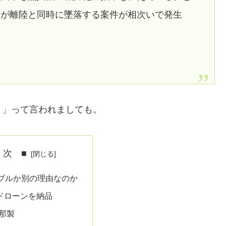
ンが離陸と同時に墜落する案件が相次いで発生
！」って言われましても。
 次 ■
ブルか別の理由なのか
のドローンを納品
那製