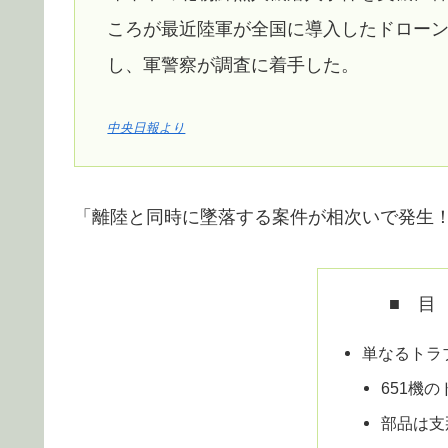
ころが最近陸軍が全国に導入したドロー
し、軍警察が調査に着手した。
中央日報より
「離陸と同時に墜落する案件が相次いで発生
■ 目
単なるトラ
651機
部品は支