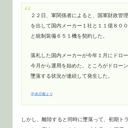
２２日、軍関係者によると、国軍財政管
を出して国内メーカー１社と１１億８０
と統制装備６５１機を契約した。
落札した国内メーカーが今年１月にドロ
今月から運用を始めた。ところがドロー
墜落する状況が連続して発生した。
中央日報より
しかし、離陸すると同時に墜落って、初期ト