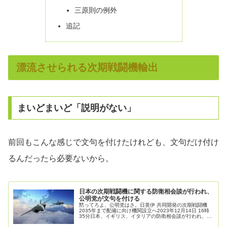
三原則の例外
追記
漂流させられる次期戦闘機輸出
まいどまいど「説明がない」
前回もこんな感じで文句を付けたけれども、文句だけ付け
るんだったら必要ないから。
日本の次期戦闘機に関する防衛相会談が行われ、
公明党が文句を付ける
黙ってろよ、公明党はさ。日英伊 共同開発の次期戦闘機
2035年まで配備に向け機関設立へ2023年12月14日 16時
35分日本、イギリス、イタリアの防衛相会談が行われ、3
か国で共同開発を進めている次期戦闘機について、開発の