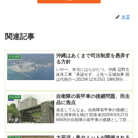
木霊
関連記事
沖縄はあくまで司法制度を愚弄す
安全保障
る方針
いやー、本当にはらがたつ。沖縄 辺野古
改良工事「承認せず」上告へ玉城知事 国
は代執行へ2023年12月25日 19時38分沖
縄のアメリカ軍普天間基地の移設先と
な...
自衛隊の装甲車の後継問題、民生
安全保障
品に焦点
迷走してんなぁ。自衛隊装甲車の後継に
民生用車両を検討 防衛省2025年9月27日
6時05分自衛隊の装甲車の後継として防衛
省が初めて、民生用の車両を防弾化して
導...
太平洋・島サミットが開催される