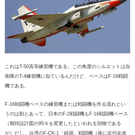
これはT-50高等練習機である。この角度のシルエットは自
衛隊のT-4練習機に似ているんだけど、ベースはF-16戦闘
機である。
F-16戦闘機ベースの練習機または戦闘機を作る流れとい
うのは割とあって、日本のF-2戦闘機もF-16戦闘機ベース
（期待設計図の95％を変更したといわれる別物である
が）だし、台湾のF-CK-1「経国」戦闘機（後に近代化改