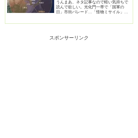
うんまあ、ネタ記事なので軽い気持ちで
読んで欲しい。光化門一帯で「国軍の
日」市街パレード…「怪物ミサイル」玄
武５が初登場2024.10.01 14:48建軍７６
周...
スポンサーリンク