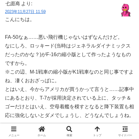
七面鳥
より:
2023年11月27日 11:59
こんにちは。
FA-50なぁ……悪い飛行機じゃないはずなんだけど。
なにしろ、ロッキード(当時はジェネラルダイナミックス
だったのかな？)がF-16の縮小版として作ったようなもの
ですから。
※この辺、M-1戦車の縮小版がK1戦車なのと同じ事ですよ
ね、凄くおおざっぱに。
とはいえ、今からアメリカが買うかって言うと……記事中
にあるとおり、T-7が採用決定されている上に、タッチ＆
ゴーだけとはいえ、空母着艦を模すとなると降下装置も相
応に強化しないとダメでしょうし、どうなんでしょうね。
七面鳥の曇った目には、明るい未来は見えないなぁ……
メニュー
ホーム
検索
トップ
サイドバー