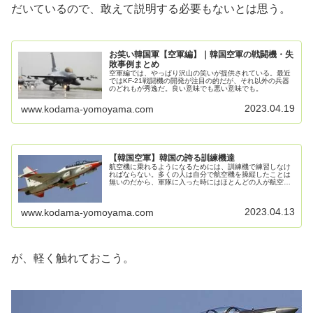
だいているので、敢えて説明する必要もないとは思う。
お笑い韓国軍【空軍編】｜韓国空軍の戦闘機・失
敗事例まとめ
空軍編では、やっぱり沢山の笑いが提供されている。最近
ではKF-21戦闘機の開発が注目の的だが、それ以外の兵器
のどれもが秀逸だ。良い意味でも悪い意味でも。
2023.04.19
www.kodama-yomoyama.com
【韓国空軍】韓国の誇る訓練機達
航空機に乗れるようになるためには、訓練機で練習しなけ
ればならない。多くの人は自分で航空機を操縦したことは
無いのだから、軍隊に入った時にはほとんどの人が航空機
に乗った経験はない。だから、練習が必要なんだな。故
に、当然、韓国空軍にも訓練機が用意...
2023.04.13
www.kodama-yomoyama.com
が、軽く触れておこう。