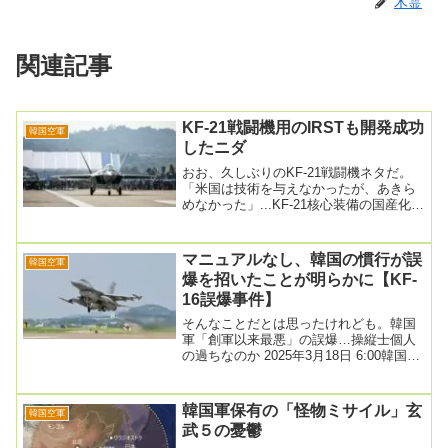
木霊
関連記事
KF-21戦闘機用のIRSTも開発成功
韓国空軍
したニダ
おお、久しぶりのKF-21戦闘機ネタだ。
「米国は技術を与えなかったが、あきら
めなかった」...KF-21核心装備の国産化七
転八倒のストーリー入力2024.12....
マニュアルなし、韓国の慣行が誤
韓国空軍
爆を招いたことが明らかに【KF-
16誤爆事件】
そんなことだとは思ったけれども。韓国
軍「創軍以来最悪」の誤爆…操縦士個人
の過ちなのか 2025年3月18日 6:00韓国空
軍が10日発表した京畿道抱川（ポチョ
ン...
韓国軍保有の「怪物ミサイル」玄
韓国空軍
武５の憂鬱