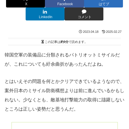
X
Facebook
はてブ
LinkedIn
コメント
2023.04.18
2025.02.27
この記事は
約9分
で読めます。
韓国空軍の装備品に分類されるパトリオットミサイルだ
が、これについても紆余曲折があったんだよね。
とはいえその問題を何とかクリアできているようなので、
案外日本のミサイル防衛構想よりは前に進んでいるかもし
れない。少なくとも、敵基地打撃能力の取得に躊躇しない
ところは正しい姿勢だと思うんだ。