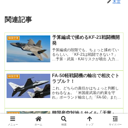
木霊
関連記事
予算編成で揉めるKF-21戦闘機開
韓国空軍
発
予算編成の段階でも、ちょっと揉めてい
るらしい。「KF-21は戦闘できない？」
…予算・武装・KAIリスクが噴出 入力
2025.11.23. 午前9:02「防衛事...
FA-50軽戦闘機の輸出で相次ぐト
韓国空軍
ラブル？！
これ、どちらの責任かはちょっと判断し
かねるなぁ。「米国産武装の約束を守
れ」ポーランド輸出した「FA-50」またノ
イズ2024.10.3 20:04政府が誇ってき...
韓国産空対地ミサイル「天竜」、
韓国空軍
また落下
メニュー
ホーム
検索
トップ
サイドバー
兵器開発というのは、お手軽には行かな