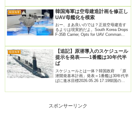
０トン級潜水...
韓国海軍は空母建造計画を修正し
韓国海軍
UAV母艦化を模索
おー、まあ良いのでは？正規空母建造す
るよりは現実的だよ。South Korea Drops
F-35B Carrier, Opts for UAV Comman...
【追記】原潜導入のスケジュール
韓国海軍
提示を発表――1番艦は30年代半
ば
スケジュールとは一体？韓国政府 「原
潜開発基本計画」発表＝1番艦は30年代半
ばに進水目標2026.05.26 17:19韓国の安
圭伯国防部長官は26日、慶尚南道...
スポンサーリンク