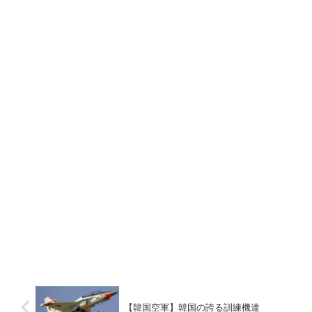
【韓国空軍】韓国の誇る訓練機達