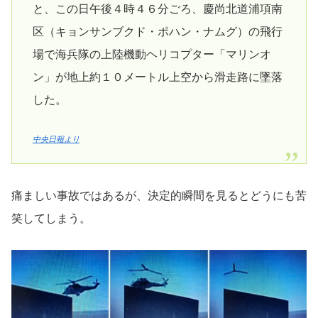
と、この日午後４時４６分ごろ、慶尚北道浦項南
区（キョンサンブクド・ポハン・ナムグ）の飛行
場で海兵隊の上陸機動ヘリコプター「マリンオ
ン」が地上約１０メートル上空から滑走路に墜落
した。
中央日報より
痛ましい事故ではあるが、決定的瞬間を見るとどうにも苦
笑してしまう。