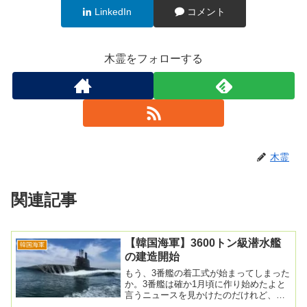
LinkedIn
コメント
木霊をフォローする
木霊
関連記事
【韓国海軍】3600トン級潜水艦
韓国海軍
の建造開始
もう、3番艦の着工式が始まってしまった
か。3番艦は確か1月頃に作り始めたよと
言うニュースを見かけたのだけれど、着
工式まで漕ぎ着けた模様。韓国 ３６０