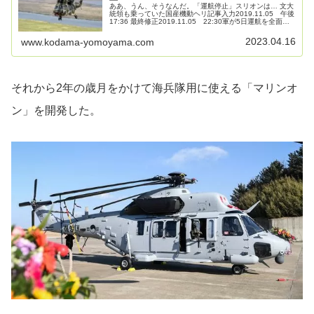
ああ、うん、そうなんだ。「運航停止」スリオンは… 文大
統領も乗っていた国産機動ヘリ記事入力2019.11.05 午後
17:36 最終修正2019.11.05 22:30軍が5日運航を全面中
断することにしたスリオン（KUH- 1）は、既存の老...
2023.04.16
www.kodama-yomoyama.com
それから2年の歳月をかけて海兵隊用に使える「マリンオ
ン」を開発した。