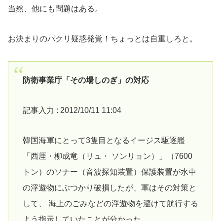
当然、他にも問題はある。
お決まりのパクリ疑惑発覚！ちょっとは自重しろと。
防衛事業庁「その場しのぎ」の対応
記事入力 : 2012/10/11 11:04
韓国海軍にとって3隻目となるイージス駆逐艦
「西厓・柳成竜（リュ・ ソンリョン）」（7600
トン）のソナー（音波探知装置）保護装置が水中
の浮遊物にぶつかり破損したが、軍はその対策と
して、 海上のごみなどの浮遊物を避けて航行する
よう指示していたことが分かった。