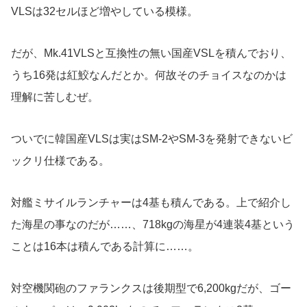
VLSは32セルほど増やしている模様。
だが、Mk.41VLSと互換性の無い国産VSLを積んでおり、
うち16発は紅鮫なんだとか。何故そのチョイスなのかは
理解に苦しむぜ。
ついでに韓国産VLSは実はSM-2やSM-3を発射できないビ
ックリ仕様である。
対艦ミサイルランチャーは4基も積んである。上で紹介し
た海星の事なのだが……、718kgの海星が4連装4基という
ことは16本は積んである計算に……。
対空機関砲のファランクスは後期型で6,200kgだが、ゴー