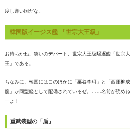
度し難い国だな。
韓国版イージス艦 「世宗大王級」
お待ちかね、笑いのデパート、世宗大王級駆逐艦「世宗大
王」である。
ちなみに、韓国にはこのほかに「栗谷李珥」と「西厓柳成
龍」が同型艦として配備されているぜ。……名前が読めね
ーよ！
重武装型の「盾」