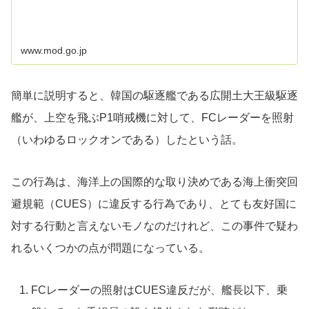
www.mod.go.jp
簡単に説明すると、韓国の駆逐艦である広開土大王級駆逐
艦が、上空を飛ぶP1哨戒機に対して、FCレーダーを照射
（いわゆるロックオンである）したという話。
この行為は、海洋上の国際的な取り決めである海上衝突回
避規範（CUES）に違反する行為であり、とても友好国に
対する行動と言えないモノなのだけれど、この事件で疑わ
れるいくつかの点が問題になっている。
FCレーダーの照射はCUES違反だが、艦長以下、乗