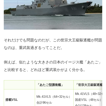
それだけでも問題なのだが、この世宗大王級駆逐艦が問題
なのは、重武装過ぎるってことだ。
例えば、似たような大きさの日本のイージス艦「あたご」
と比較すると、どれほど重武装かがよく分かる。
「あたご型護衛艦」
「世宗大王級駆逐艦」
Mk.41VLS（48+32
Mk.41VLS（64+32セル）
搭載VSL
国産VSL（48セル）
合計96セル
合計128セル