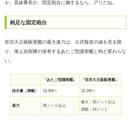
か。直線番長か、固定砲台に徹するなら、アリだね。
鈍足な固定砲台
世宗大王級駆逐艦の最大速力は、公式報道の値を見る限
り、海上自衛隊の保有するあたご型護衛艦と殆ど変わらな
い。
「あたご型護衛艦」
「世宗大王級駆逐艦」
排水量（満載）
10,000ｔ
10,290ｔ
最大：30ノット以上
速力
30ノット以上
巡航：16ノット