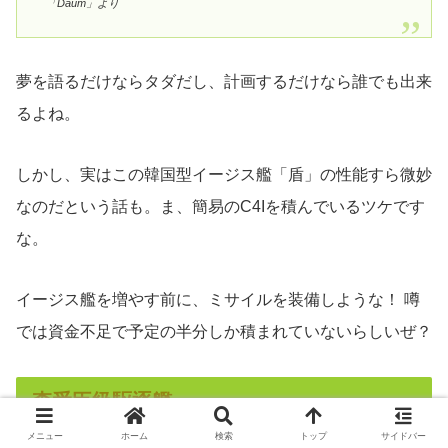
「Daum」より
夢を語るだけならタダだし、計画するだけなら誰でも出来
るよね。
しかし、実はこの韓国型イージス艦「盾」の性能すら微妙
なのだという話も。ま、簡易のC4Iを積んでいるツケです
な。
イージス艦を増やす前に、ミサイルを装備しような！ 噂
では資金不足で予定の半分しか積まれていないらしいぜ？
李舜臣級駆逐艦
メニュー
ホーム
検索
トップ
サイドバー