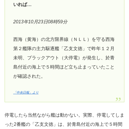
いれば…
2013年10月23日08時59分
西海（黄海）の北方限界線（ＮＬＬ）を守る西海
第２艦隊の主力駆逐艦「乙支文徳」で昨年１２月
未明、ブラックアウト（大停電）が発生し、於青
島付近の海上で５時間ほど立ち止まっていたこと
が確認された。
「中央日報」より
停電したら当然ながら艦は動かない。実際、停電してしま
った2番艦の「乙支文徳」は、於青島付近の海上で５時間