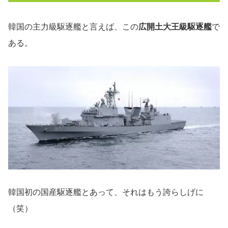
韓国の主力級駆逐艦と言えば、この
広開土大王級駆逐艦
で
ある。
韓国初の国産駆逐艦とあって、それはもう誇らしげに
（笑）