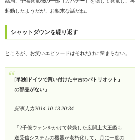
結局、予備発電機の一部（ガバナー）を壊して発電し、再
起動したようだが、お粗末な話だね。
シャットダウンを繰り返す
ところが、お笑いエピソードはそれだけに留まらない。
[単独]ドイツで買い付けた中古のパトリオット」
の部品がない」
記事入力2014-10-13 20:34
「2千億ウォンをかけて乾燥した広開土大王艦も
送受信システムの機器が老朽化して、月に一度の