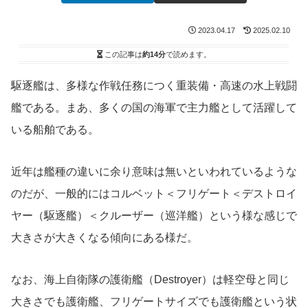
2023.04.17
2025.02.10
この記事は
約14分
で読めます。
駆逐艦は、多様な作戦任務につく重装備・高速の水上戦闘
艦である。まあ、多くの国の海軍で主力艦として活躍して
いる船舶である。
近年は艦種の違いに余り意味は無いといわれているような
のだが、一般的にはコルベット＜フリゲート＜デストロイ
ヤー（駆逐艦）＜クルーザー（巡洋艦）という様な感じで
大きさが大きくなる傾向にある様だ。
なお、海上自衛隊の護衛艦（Destroyer）は軽空母と同じ
大きさでも護衛艦、フリゲートサイズでも護衛艦という状