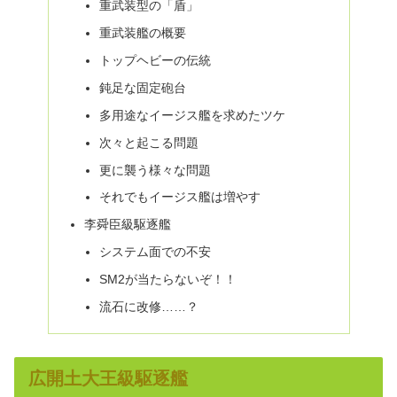
重武装型の「盾」
重武装艦の概要
トップヘビーの伝統
鈍足な固定砲台
多用途なイージス艦を求めたツケ
次々と起こる問題
更に襲う様々な問題
それでもイージス艦は増やす
李舜臣級駆逐艦
システム面での不安
SM2が当たらないぞ！！
流石に改修……？
広開土大王級駆逐艦