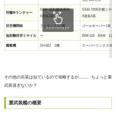
SSM-1B対艦誘導弾
SSM-700K対艦ミサ
対艦Mランチャー
4連装2基
4連装4基
対空機関砲
ファランクス2基
ゴールキーパー1基
スクロールできます
短距離対空ミサイル
ー
RIM-116 RAM 1基
艦載機
SH-60J 1機
スーパーリンクス2機
その他の兵装は似ているので省略するが……、ちょっと重
武装過ぎないか？
重武装艦の概要