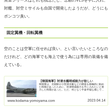
魚雷シリーズはどれも残念だし、念願のVLSを手に入れ、
対艦、対空ミサイルも自国で開発したようだが、どうにも
ポンコツ臭い。
固定翼機・回転翼機
空のことは空軍に任せれば良い、とい言いたいところなの
だけれど、どの海軍でも海上で使う為には専用の装備を備
えている。
【韓国海軍】対潜水艦哨戒能力が欲しい
韓国軍は、北朝鮮が小型潜水艇などの開発を積極的に勧め
た時期があったために、対潜哨戒能力を手に入れたいと努
力した時期があった。ただ、何となく中途半端な感じで配
備が進められたらしく、結果からいうと十分な対潜哨戒能
力は得られていないようだ。対潜哨...
2023.04.14
www.kodama-yomoyama.com