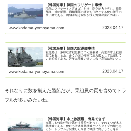
【韓国海軍】韓国のフリゲート事情
現代のフリゲートと言えば、対潜・防空能力を有し、揚陸
部隊、補給部隊、商船団等の護衛を任務とする使い勝手の
良い艦である。周辺海域は喫水が浅く海流の流れの速い場
所が多い韓国のような半島国家にとって、足の速いミサイ
ル艇や多用途に使えるフリゲート艦...
2023.04.17
www.kodama-yomoyama.com
【韓国海軍】韓国の駆逐艦事情
駆逐艦は、多様な作戦任務につく重装備・高速の水上戦闘
艦である。まあ、多くの国の海軍で主力艦として活躍して
いる船舶である。近年は艦種の違いに余り意味は無いとい
われているようなのだが、一般的にはコルベット＜フリゲ
ート＜デストロイヤー（駆逐艦）＜...
2023.04.17
www.kodama-yomoyama.com
それなりに数を揃えた艦船だが、乗組員の質を含めてトラ
ブルが多いみたいね。
【韓国海軍】水上救護艦、出発できず
海軍にも特殊任務を果たす艦船があって、その１つが水上
救護艦である。他にも潜水艦救護艦というタイプの船もあ
るが、トラブルが発生した場合に救護に向かうことを目的