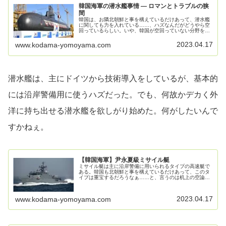
韓国海軍の潜水艦事情 ― ロマンとトラブルの狭
間
韓国は、お隣北朝鮮と事を構えているだけあって、潜水艦
に関しても力を入れている……、ハズなんだがどうやら空
回っているらしい。いや、韓国が空回っていない分野を探
す方が難しいカモ。なお、近年、島山安昌浩級の発展型と
して原子力潜水艦構想が取り沙汰さ...
2023.04.17
www.kodama-yomoyama.com
潜水艦は、主にドイツから技術導入をしているが、基本的
には沿岸警備用に使うハズだった。でも、何故かデカく外
洋に持ち出せる潜水艦を欲しがり始めた。何がしたいんで
すかねぇ。
【韓国海軍】尹永夏級ミサイル艇
ミサイル艇は主に沿岸警備に用いられるタイプの高速艇で
ある。韓国も北朝鮮と事を構えているだけあって、このタ
イプは重宝するだろうなぁ……と、言うのは机上の空論ら
しい。笑いの宝庫のこのタイプ、韓国では18隻作る予定な
んだとか。韓国高速船の悲哀トラ...
2023.04.17
www.kodama-yomoyama.com