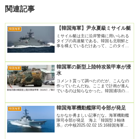
関連記事
【韓国海軍】尹永夏級ミサイル艇
韓国海軍
ミサイル艇は主に沿岸警備に用いられる
タイプの高速艇である。韓国も北朝鮮と
事を構えているだけあって、このタイプ
は重宝するだろうなぁ……と、言うのは
机上の空論らしい...
韓国軍の新型上陸特攻装甲車が浸
韓国海軍
水
コメント貰って調べたのだが、こんなの
作っていたんだね。ここまで計画が進ん
でいるのは知らなかった。韓国浦項の海
岸で上陸装甲車が試験中に浸水…関係者
２人不明2023...
韓国海軍機動艦隊司令部が発足
韓国海軍
なかなか勇ましい記事だな。海軍機動艦
隊司令部が発足 海上「韓国型３軸体
系」の中核2025.02.02 15:16韓国海軍に
よると、北朝鮮の核・ミサイル脅威の対
応...