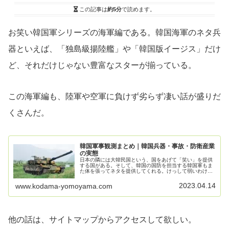
この記事は
約5分
で読めます。
お笑い韓国軍シリーズの海軍編である。韓国海軍のネタ兵
器といえば、「独島級揚陸艦」や「韓国版イージス」だけ
ど、それだけじゃない豊富なスターが揃っている。
この海軍編も、陸軍や空軍に負けず劣らず凄い話が盛りだ
くさんだ。
韓国軍事観測まとめ｜韓国兵器・事故・防衛産業
の実態
日本の隣には大韓民国という、国をあげて「笑い」を提供
する国がある。そして、韓国の国防を担当する韓国軍もま
た体を張ってネタを提供してくれる。けっして弱いわけで
はない韓国軍だが、兵器に関しては思わずニヤリとするほ
ほえましい話題が多い。このブログでは、そんな韓国軍に
2023.04.14
www.kodama-yomoyama.com
敬意を表して「ほほえましいエピソード」を中心に記事に
している。
他の話は、サイトマップからアクセスして欲しい。