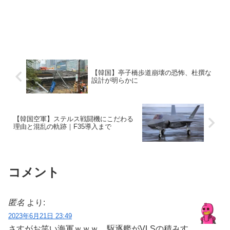
【韓国】亭子橋歩道崩壊の恐怖、杜撰な
設計が明らかに
【韓国空軍】ステルス戦闘機にこだわる
理由と混乱の軌跡｜F35導入まで
コメント
匿名
より:
2023年6月21日 23:49
さすがお笑い海軍ｗｗｗ。駆逐艦がVLSの積みす