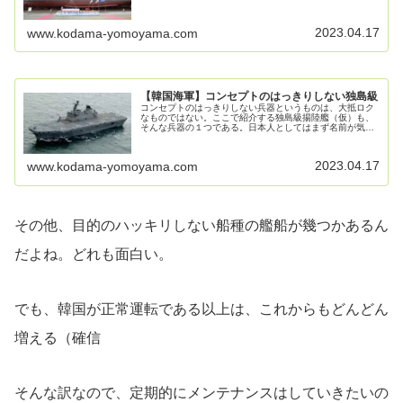
としている種類の船である。もちろん、トラブルが起きな
いに越した事は無いが、日常的な訓...
2023.04.17
www.kodama-yomoyama.com
【韓国海軍】コンセプトのはっきりしない独島級
コンセプトのはっきりしない兵器というものは、大抵ロク
なものではない。ここで紹介する独島級揚陸艦（仮）も、
そんな兵器の１つである。日本人としてはまず名前が気に
入らないのだが、そこはさておくとしてこの独島級、どう
いうわけか、軽空母→強襲揚陸艦→...
2023.04.17
www.kodama-yomoyama.com
その他、目的のハッキリしない船種の艦船が幾つかあるん
だよね。どれも面白い。
でも、韓国が正常運転である以上は、これからもどんどん
増える（確信
そんな訳なので、定期的にメンテナンスはしていきたいの