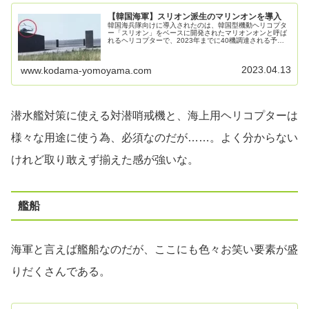
【韓国海軍】スリオン派生のマリンオンを導入
韓国海兵隊向けに導入されたのは、韓国型機動ヘリコプタ
ー「スリオン」をベースに開発されたマリオンオンと呼ば
れるヘリコプターで、2023年までに40機調達される予定
になっている。「スリオン」は、韓国陸軍向けに開発が開
始された韓国産の機動ヘリコプ...
2023.04.13
www.kodama-yomoyama.com
潜水艦対策に使える対潜哨戒機と、海上用ヘリコプターは
様々な用途に使う為、必須なのだが……。よく分からない
けれど取り敢えず揃えた感が強いな。
艦船
海軍と言えば艦船なのだが、ここにも色々お笑い要素が盛
りだくさんである。