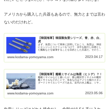
アメリカから購入した兵器もあるので、無力とまでは言わ
ないのだけれど。
【韓国海軍】韓国製魚雷シリーズ、青、赤、白、
虎
まず、魚雷について簡単に説明しておこう。魚雷は、弾頭
にエンジンとスクリューをつけて、水中を航行し目標とし
た艦船などを破壊することを目的とした兵器だ。そのう
ち、短魚雷と呼ばれるモノは対潜水艦攻撃用の小型・短射
程の魚雷である。 一方、主として対...
2023.04.17
www.kodama-yomoyama.com
【韓国海軍】艦載ミサイルは海星（ヒトデ）？！
艦載ミサイルなどと書いたが、要は艦対空ミサイルや艦対
艦ミサイルなどのことで、有名なのはアメリカ製のスタン
ダードミサイルシリーズである。近代の水上艦は、ミサイ
ルが主力兵器になっているので、当然ながら韓国でも国産
化を頑張った歴史がある。まあ、大...
2023.05.06
www.kodama-yomoyama.com